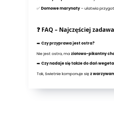
✅
Domowe marynaty
– ułatwia przygo
❓ FAQ – Najczęściej zadaw
➡️
Czy przyprawa jest ostra?
Nie jest ostra, ma
ziołowo-pikantny ch
➡️
Czy nadaje się także do dań wegeta
Tak, świetnie komponuje się
z warzywami