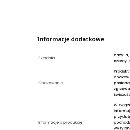
Informacje dodatkowe
bazylia,
Składniki
czarny, 
Produkt
opakowa
Opakowanie
posiadaj
zgrzewa
świeżośc
W związ
informuj
przydatn
Informacje o produkcie
pochodz
wysyłane