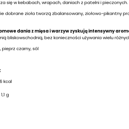
a się w kebabach, wrapach, daniach z patelni i pieczonych.
ie dobrane zioła tworzą zbalansowany, ziołowo-pikantny prof
omowe dania z mięsa i warzyw zyskują intensywny aroma
ą bliskowschodnią, bez konieczności używania wielu różnyc
 pieprz czarny, sól
:
6 kcal
,1 g