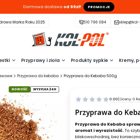
Darmowa dostawa
od 69zł!
PROMOCJE
drowa Marka Roku 2025
510 796 084
sklep@kol-
estki
Przyprawy i zioła
Produkty sypkie
Kremy, p
rawowe
Przyprawa do kebaba
Przyprawa do Kebaba 500g
NOWOŚĆ
WYSYŁKA 24H
0.00
(Oceny: 0 Re
Przyprawa do Keb
Przyprawa do Kebaba sprawi
aromat i wyrazistość.
To szy
bliskowschodnią, bez konieczno