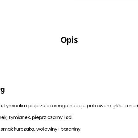
Opis
0g
, tymianku i pieprzu czarnego nadaje potrawom głębi i char
ek, tymianek, pieprz czarny i sól.
smak kurczaka, wołowiny i baraniny.