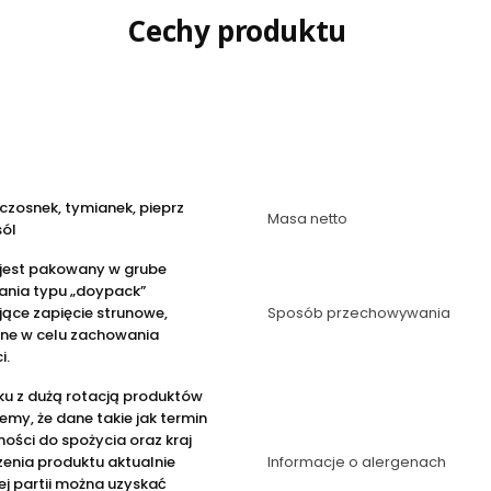
Cechy produktu
 czosnek, tymianek, pieprz
Masa netto
sól
 jest pakowany w grube
nia typu „doypack”
ące zapięcie strunowe,
Sposób przechowywania
ne w celu zachowania
i.
ku z dużą rotacją produktów
emy, że dane takie jak termin
ości do spożycia oraz kraj
enia produktu aktualnie
Informacje o alergenach
j partii można uzyskać