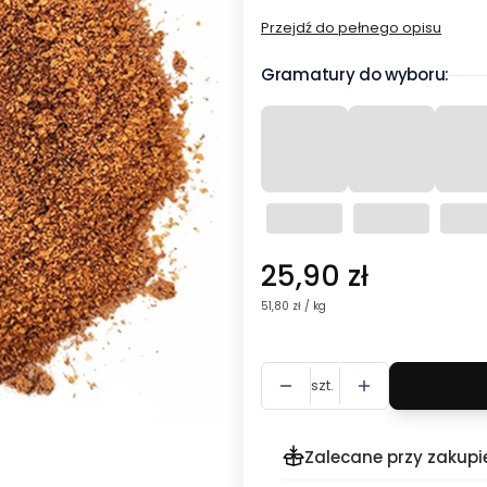
Przejdź do pełnego opisu
Gramatury do wyboru:
Cena
25,90 zł
51,80 zł / kg
szt.
Zalecane przy zakupi