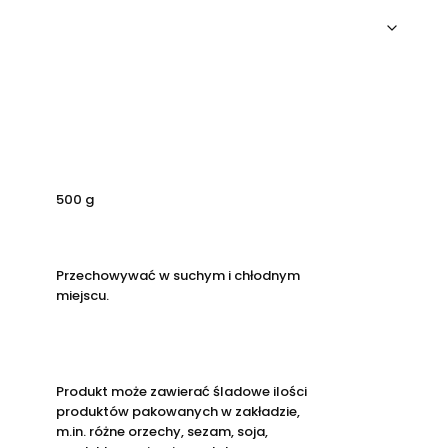
500 g
Przechowywać w suchym i chłodnym
miejscu.
Produkt może zawierać śladowe ilości
produktów pakowanych w zakładzie,
m.in. różne orzechy, sezam, soja,