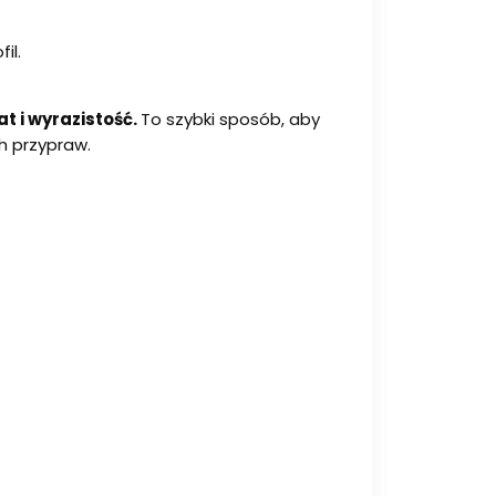
il.
t i wyrazistość.
To szybki sposób, aby
h przypraw.