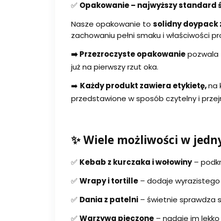
✅
Opakowanie – najwyższy standard ś
Nasze opakowanie to
solidny doypack
zachowaniu pełni smaku i właściwości pr
➡️ Przezroczyste opakowanie
pozwala 
już na pierwszy rzut oka.
➡️
Każdy produkt zawiera etykietę,
na 
przedstawione w sposób czytelny i przejr
✨ Wiele możliwości w jed
✅
Kebab z kurczaka i wołowiny
– podkr
✅
Wrapy i tortille
– dodaje wyrazistego
✅
Dania z patelni
– świetnie sprawdza si
✅
Warzywa pieczone
– nadaje im lekko 