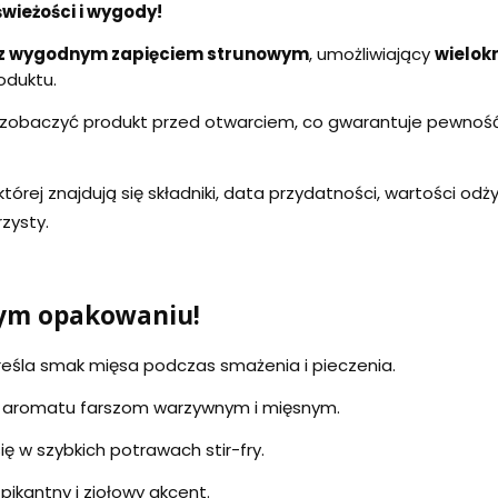
wieżości i wygody!
 z wygodnym zapięciem strunowym
, umożliwiający
wielok
oduktu.
zobaczyć produkt przed otwarciem, co gwarantuje pewność 
której znajdują się składniki, data przydatności, wartości o
zysty.
nym opakowaniu!
eśla smak mięsa podczas smażenia i pieczenia.
 aromatu farszom warzywnym i mięsnym.
ę w szybkich potrawach stir-fry.
pikantny i ziołowy akcent.