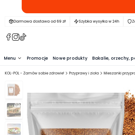
Darmowa dostawa od 69 zł!
Szybka wysyłka w 24h
Z
(Otwiera
(Otwiera
(Otwiera
się
się
się
w
w
w
nowej
nowej
nowej
Menu
Promocje
Nowe produkty
Bakalie, orzechy, p
karcie)
karcie)
karcie)
KOL-POL - Zamów sobie zdrowie!
Przyprawy i zioła
Mieszanki przyp