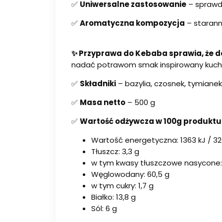
✅
Uniwersalne zastosowanie
– sprawdz
✅
Aromatyczna kompozycja
– starann
✨ Przyprawa do Kebaba sprawia, że d
nadać potrawom smak inspirowany kuchni
✅
Składniki
– bazylia, czosnek, tymianek,
✅
Masa netto
– 500 g
✅
Wartość odżywcza w 100g produktu
Wartość energetyczna: 1363 kJ / 32
Tłuszcz: 3,3 g
w tym kwasy tłuszczowe nasycone: 1
Węglowodany: 60,5 g
w tym cukry: 1,7 g
Białko: 13,8 g
Sól: 6 g