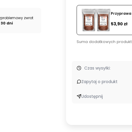
Przyprawa 
zproblemowy zwrot
Cena
 30 dni
53,90 zł
Suma dodatkowych produkt
Czas wysyłki:
Zapytaj o produkt
Udostępnij