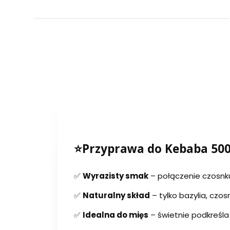
⭐Przyprawa do Kebaba 50
✅
Wyrazisty smak
– połączenie czosnku
✅
Naturalny skład
– tylko bazylia, czosn
✅
Idealna do mięs
– świetnie podkreśla 