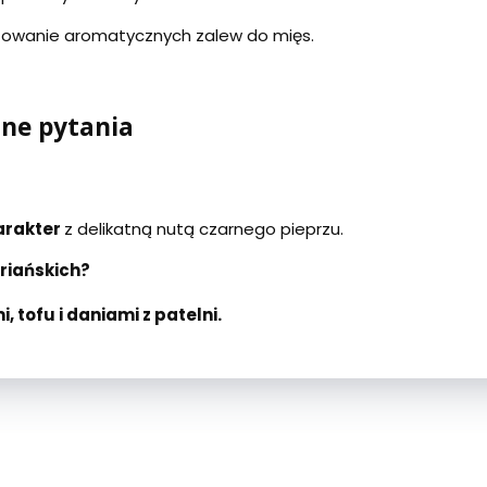
towanie aromatycznych zalew do mięs.
ane pytania
arakter
z delikatną nutą czarnego pieprzu.
riańskich?
, tofu i daniami z patelni.