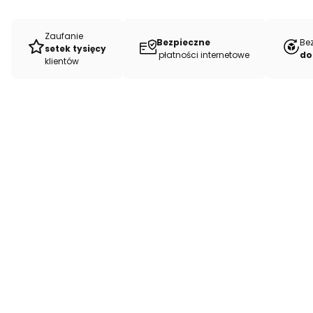
Zaufanie
Bezpieczne
Be
setek tysięcy
płatności internetowe
do
klientów