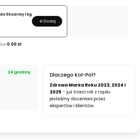
do Shoarmy 1 kg
Dodaj
ów:
0.00 zł
24 godziny
Dlaczego Kol-Pol?
Zdrowa Marka Roku 2023, 2024 i
2025
– już trzeci rok z rzędu
jesteśmy doceniani przez
ekspertów i klientów.