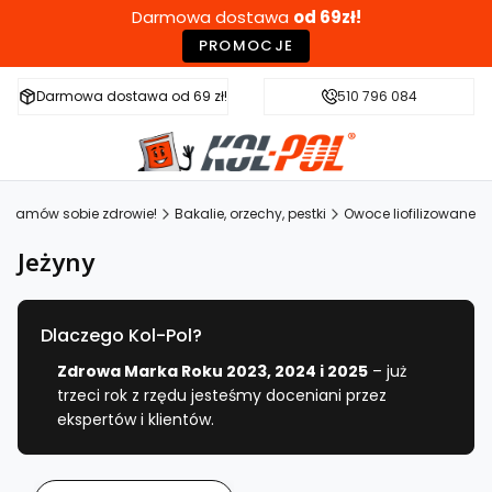
Darmowa dostawa
od 69zł!
PROMOCJE
Darmowa dostawa od 69 zł!
Szybka wysyłka w 24h
510 796 084
Zdr
- Zamów sobie zdrowie!
Bakalie, orzechy, pestki
Owoce liofilizowane
Jeżyny
Dlaczego Kol-Pol?
Zdrowa Marka Roku 2023, 2024 i 2025
– już
trzeci rok z rzędu jesteśmy doceniani przez
ekspertów i klientów.