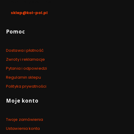
pon. - pt. / 8:00 - 17:00
sklep@kol-pol.pl
Linki w stopce
Pomoc
Dostawa i płatność
Zwroty i reklamacje
Pytania i odpowiedzi
Regulamin sklepu
Polityka prywatności
Moje konto
Twoje zamówienia
Ustawienia konta