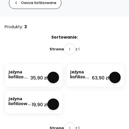
Owoce liofilizowane
Produkty:
3
Lista produktów
Sortowanie:
z 1
Strona
NOWOŚĆ
NOWOŚĆ
Jeżyna
Jeżyna
liofilizowa
liofilizowa
Cena
Cena
35,90 zł
63,90 zł
na 100g
na 200g
NOWOŚĆ
Jeżyna
liofilizowa
Cena
19,90 zł
na 50g
z 1
Strona