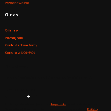
Przechowalnia
O nas
O firmie
Poznaj nas
Kontakt i dane firmy
Kariera w KOL-POL
Newsletter
Zdrowe inspiracje i nowości prosto do Twojej skrzynki.
Twój adres e-mail
Zapisując się, akceptujesz nasz
Regulamin
(w zakresie dotyczącym
Newslettera). Przetwarzanie danych odbywa się zgodnie z
Polityką