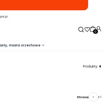
pol.pl
Produkty
asty, masła orzechowe
Produkty:
4
z 1
Strona