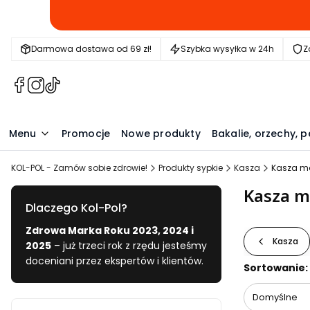
Darmowa dostawa od 69 zł!
Szybka wysyłka w 24h
Z
(Otwiera
(Otwiera
(Otwiera
się
się
się
w
w
w
nowej
nowej
nowej
Menu
Promocje
Nowe produkty
Bakalie, orzechy, p
karcie)
karcie)
karcie)
KOL-POL - Zamów sobie zdrowie!
Produkty sypkie
Kasza
Kasza m
Kasza 
Dlaczego Kol-Pol?
Zdrowa Marka Roku 2023, 2024 i
Kasza
2025
– już trzeci rok z rzędu jesteśmy
doceniani przez ekspertów i klientów.
Lista pr
Sortowanie:
Domyślne