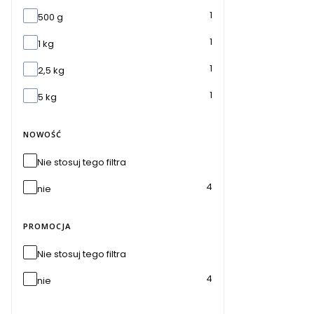
Masa netto
1
500 g
1
1 kg
1
2,5 kg
1
5 kg
NOWOŚĆ
Nie stosuj tego filtra
4
nie
PROMOCJA
Nie stosuj tego filtra
4
nie