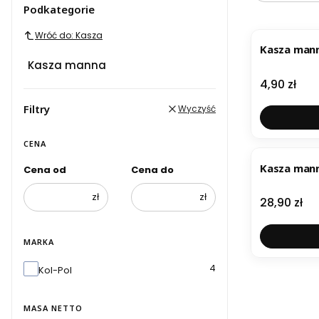
Podkategorie
Wróć do: Kasza
Kasza man
Kasza manna
Cena
4,90 zł
Filtry
Wyczyść
CENA
Kasza man
Cena od
Cena do
zł
zł
Cena
28,90 zł
MARKA
Marka
4
Kol-Pol
MASA NETTO