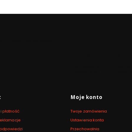
ony tytułem Zdrowa Marka
DARMOWA
WYSYŁ
WYSYŁKA
CIĄGU
Dla zamówień
Dla zam
powyżej 69 PLN
złożonyc
 stopce
c
Moje konto
i płatność
Twoje zamówienia
 reklamacje
Ustawienia konta
i odpowiedzi
Przechowalnia