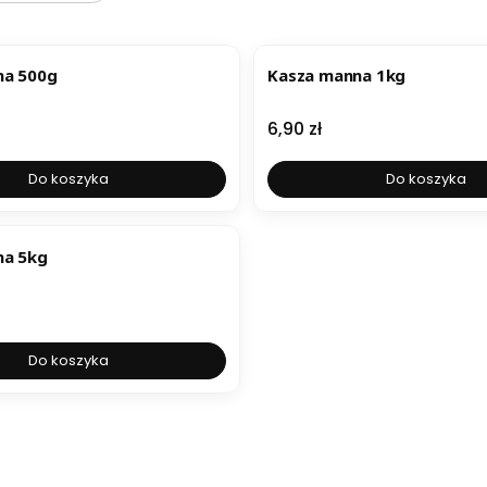
na 500g
Kasza manna 1kg
Cena
6,90 zł
Do koszyka
Do koszyka
na 5kg
Do koszyka