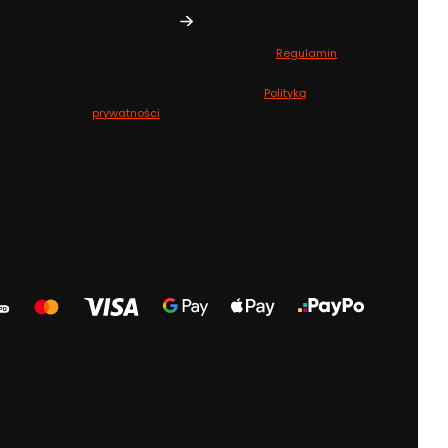
Zapisując się, akceptujesz nasz
Regulamin
(w
zakresie dotyczącym Newslettera). Przetwarzanie
danych odbywa się zgodnie z
Polityką
prywatności
.