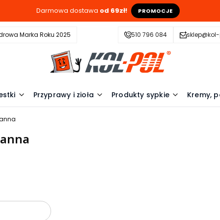
Darmowa dostawa
od 69zł!
PROMOCJE
drowa Marka Roku 2025
510 796 084
sklep@kol-
estki
Przyprawy i zioła
Produkty sypkie
Kremy, p
anna
manna
oduktów