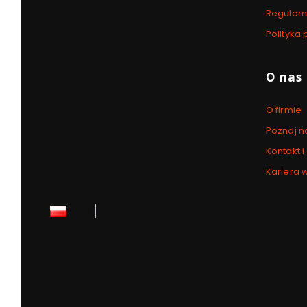
Regulami
Polityka
O nas
O firmie
Poznaj n
Kontakt i
Kariera 
polski
zł