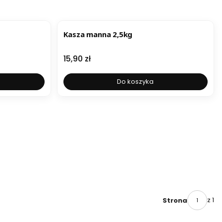
Kasza manna 2,5kg
Cena
15,90 zł
Do koszyka
z 1
Strona