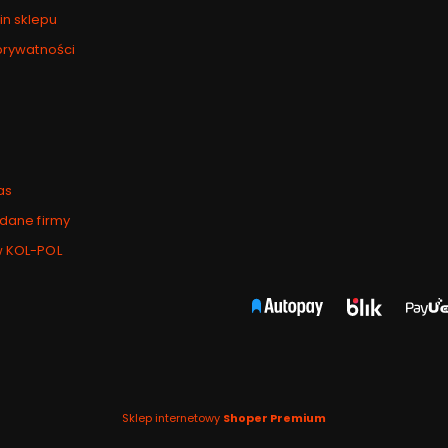
n sklepu
 prywatności
as
 dane firmy
w KOL-POL
Sklep internetowy
Shoper Premium