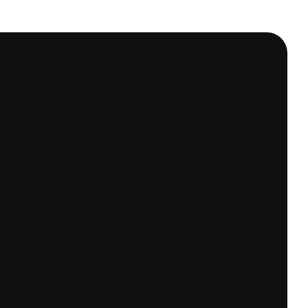
AMY W
BEZPIECZNE
WYGODNA
 24H
PŁATNOŚCI
DOSTAWA
ówień
Dzięki certyfikatowi i
Kurierzy,
h do 13:00
szyfrowaniu SSL
paczkomaty i
punkty odbioru
Newsletter
Zdrowe inspiracje i nowości prosto do
Twojej skrzynki.
Twój adres e-mail