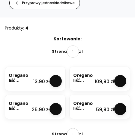
Przyprawy jednoskładnikowe
Produkty:
4
Lista produktów
Sortowanie:
z 1
Strona
Oregano
Oregano
liść
liść
Cena
Cena
13,90 zł
109,90 zł
premium
premium
100g
1kg
Oregano
Oregano
liść
liść
Cena
Cena
25,90 zł
59,90 zł
premium
premium
200g
500g
z 1
Strona