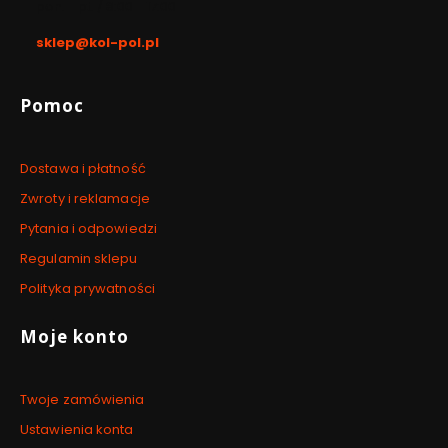
pon. - pt. / 8:00 - 17:00
sklep@kol-pol.pl
Linki w stopce
Pomoc
Dostawa i płatność
Zwroty i reklamacje
Pytania i odpowiedzi
Regulamin sklepu
Polityka prywatności
Moje konto
Twoje zamówienia
Ustawienia konta