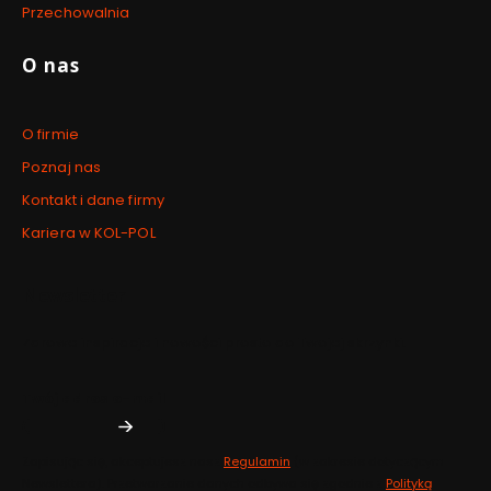
Przechowalnia
O nas
O firmie
Poznaj nas
Kontakt i dane firmy
Kariera w KOL-POL
Newsletter
Zdrowe inspiracje i nowości prosto do Twojej skrzynki.
Twój adres e-mail
Zapisując się, akceptujesz nasz
Regulamin
(w zakresie dotyczącym
Newslettera). Przetwarzanie danych odbywa się zgodnie z
Polityką