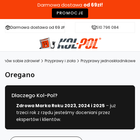
Darmowa dostawa
od 69zł!
PROMOCJE
Darmowa dostawa od 69 zł!
Szybka wysyłka w 24h
510 796 084
Zdr
Zamów sobie zdrowie!
Przyprawy i zioła
Przyprawy jednoskładnikowe
Oregano
Dlaczego Kol-Pol?
Zdrowa Marka Roku 2023, 2024 i 2025
– już
trzeci rok z rzędu jesteśmy doceniani przez
ekspertów i klientów.