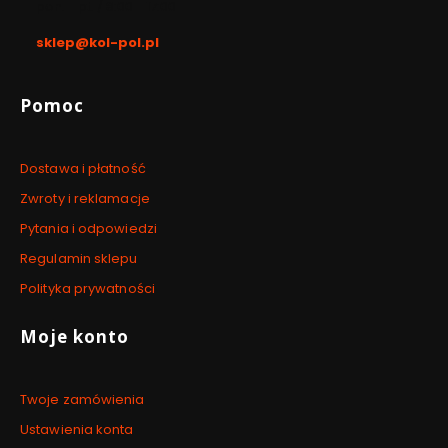
pon. - pt. / 8:00 - 17:00
sklep@kol-pol.pl
Linki w stopce
Pomoc
Dostawa i płatność
Zwroty i reklamacje
Pytania i odpowiedzi
Regulamin sklepu
Polityka prywatności
Moje konto
Twoje zamówienia
Ustawienia konta