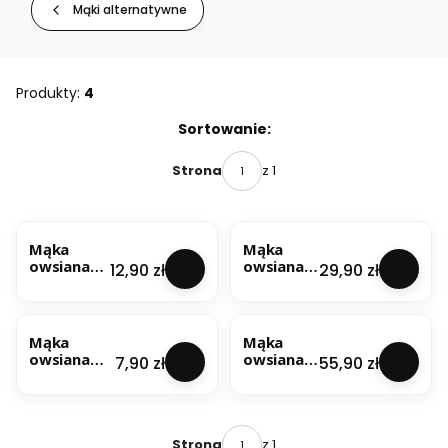
Mąki alternatywne
Produkty:
4
Lista produktów
Sortowanie:
z 1
Strona
NOWOŚĆ
NOWOŚĆ
Mąka
Mąka
owsiana
owsiana
Cena
Cena
12,90 zł
29,90 zł
1kg
2,5kg
NOWOŚĆ
NOWOŚĆ
Mąka
Mąka
owsiana
owsiana
Cena
Cena
7,90 zł
55,90 zł
500g
5kg
z 1
Strona