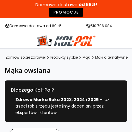
Darmowa dostawa
od 69zł!
PROMOCJE
Darmowa dostawa od 69 zł!
Szybka wysyłka w 24h
510 796 084
Zdr
L - Zamów sobie zdrowie!
Produkty sypkie
Mąki
Mąki alternatywne
Mąka owsiana
Dlaczego Kol-Pol?
Zdrowa Marka Roku 2023, 2024 i 2025
– już
trzeci rok z rzędu jesteśmy doceniani przez
ekspertów i klientów.