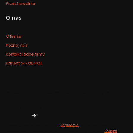
Przechowalnia
O nas
O firmie
Poznaj nas
Kontakt i dane firmy
Kariera w KOL-POL
Newsletter
Zdrowe inspiracje i nowości prosto do Twojej skrzynki.
Twój adres e-mail
Zapisując się, akceptujesz nasz
Regulamin
(w zakresie dotyczącym
Newslettera). Przetwarzanie danych odbywa się zgodnie z
Polityką