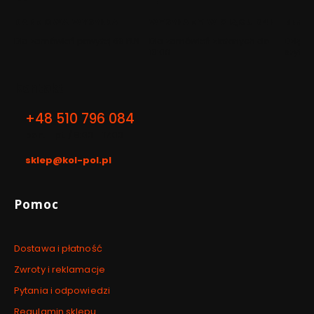
karcie)
karcie)
karcie)
DARMOWA WYSYŁKA
WYSYŁAMY W CIĄGU 24H
BEZP
Dla zamówień powyżej 69 PLN
Dla zamówień złożonych do
Dzięki 
13:00
szyfro
Kontakt
+48 510 796 084
pon. - pt. / 8:00 - 17:00
sklep@kol-pol.pl
Linki w stopce
Pomoc
Dostawa i płatność
Zwroty i reklamacje
Pytania i odpowiedzi
Regulamin sklepu