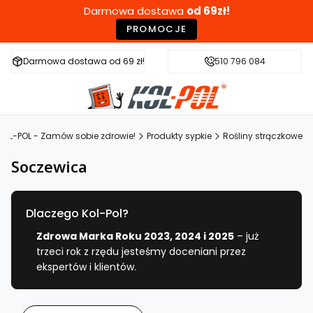
Darmowa dostawa
od 69zł!
PROMOCJE
Darmowa dostawa od 69 zł!
Szybka wysyłka w 24h
510 796 084
Zdr
KOL-POL - Zamów sobie zdrowie!
Produkty sypkie
Rośliny strączkowe
Soczewica
Dlaczego Kol-Pol?
Zdrowa Marka Roku 2023, 2024 i 2025
– już
trzeci rok z rzędu jesteśmy doceniani przez
ekspertów i klientów.