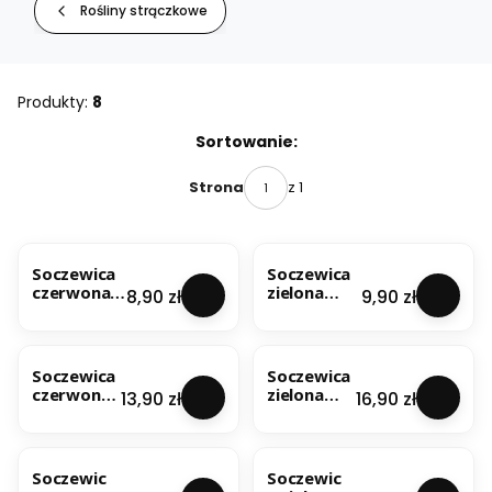
Rośliny strączkowe
Produkty:
8
Lista produktów
Sortowanie:
z 1
Strona
Soczewica
Soczewica
czerwona
zielona
Cena
Cena
8,90 zł
9,90 zł
500g
500g
Soczewica
Soczewica
czerwona
zielona
Cena
Cena
13,90 zł
16,90 zł
1kg
1kg
Soczewic
Soczewic