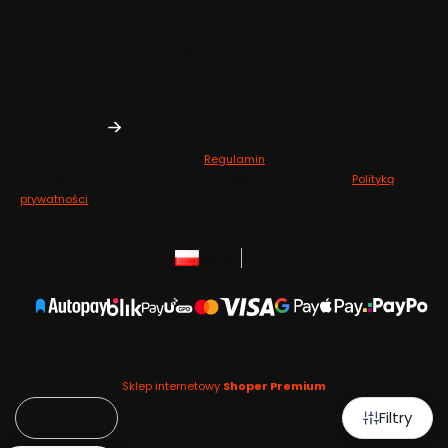
Newsletter
Zdrowe inspiracje i nowości prosto do Twojej skrzynki.
Twój adres e-mail
Zapisując się, akceptujesz nasz
Regulamin
(w zakresie dotyczącym
Newslettera). Przetwarzanie danych odbywa się zgodnie z
Polityką
prywatności
.
polski
zł
Sklep internetowy
Shoper Premium
Filtry
Domyślne