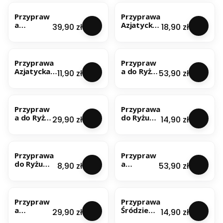
NOWOŚĆ
NOWOŚĆ
Przypraw
Przyprawa
a
Azjatycka
Cena
Cena
39,90 zł
18,90 zł
Azjatycka
200g
500g
NOWOŚĆ
NOWOŚĆ
Przyprawa
Przypraw
Azjatycka
a do Ryżu
Cena
Cena
11,90 zł
53,90 zł
100g
1kg
NOWOŚĆ
NOWOŚĆ
Przypraw
Przyprawa
a do Ryżu
do Ryżu
Cena
Cena
29,90 zł
14,90 zł
500g
200g
NOWOŚĆ
NOWOŚĆ
Przyprawa
Przypraw
do Ryżu
a
Cena
Cena
8,90 zł
53,90 zł
100g
Śródziem
nomorska
NOWOŚĆ
NOWOŚĆ
1kg
Przypraw
Przyprawa
a
Śródziemn
Cena
Cena
29,90 zł
14,90 zł
Śródziem
omorska