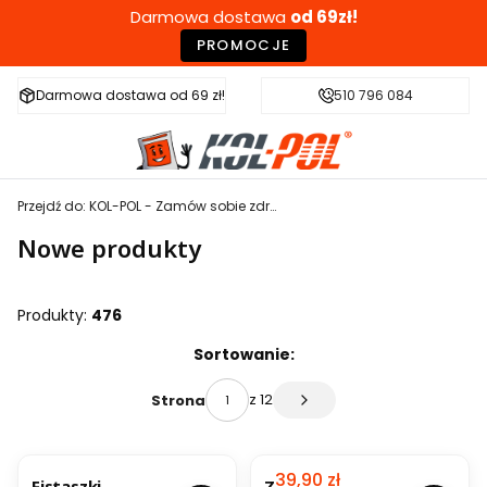
Darmowa dostawa
od 69zł!
PROMOCJE
Darmowa dostawa od 69 zł!
Szybka wysyłka w 24h
510 796 084
Zdr
Przejdź do:
KOL-POL - Zamów sobie zdrowie!
Nowe produkty
Produkty:
476
Lista produktów
Sortowanie:
z 12
Strona
Następne produkty
NOWOŚĆ
OKAZJA
BESTSELLER
NOWO
Cena promocyjna
39,90 zł
Fistaszki
Z