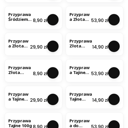
nomorska
200g
NOWOŚĆ
NOWOŚĆ
500g
Przyprawa
Przypraw
Śródziemn
a Złota
Cena
Cena
8,90 zł
53,90 zł
omorska
papryczk
100g
a 1kg
NOWOŚĆ
NOWOŚĆ
Przypraw
Przyprawa
a Złota
Złota
Cena
Cena
29,90 zł
14,90 zł
papryczk
papryczka
a 500g
200g
NOWOŚĆ
NOWOŚĆ
Przyprawa
Przypraw
Złota
a Tajine
Cena
Cena
8,90 zł
53,90 zł
papryczka
1kg
100g
NOWOŚĆ
NOWOŚĆ
Przypraw
Przyprawa
a Tajine
Tajine
Cena
Cena
29,90 zł
14,90 zł
500g
200g
NOWOŚĆ
NOWOŚĆ
Przyprawa
Przypraw
Tajine 100g
a do
Cena
Cena
8,90 zł
53,90 zł