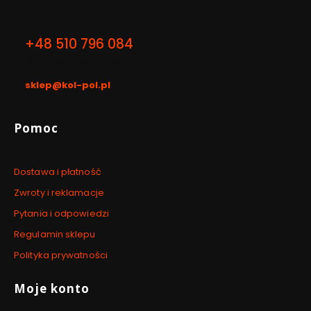
Kontakt
+48 510 796 084
pon. - pt. / 8:00 - 17:00
sklep@kol-pol.pl
Linki w stopce
Pomoc
Dostawa i płatność
Zwroty i reklamacje
Pytania i odpowiedzi
Regulamin sklepu
Polityka prywatności
Moje konto