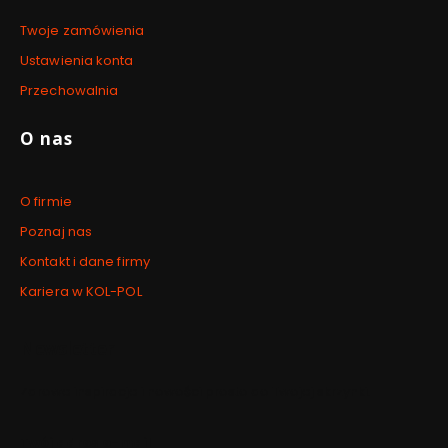
Twoje zamówienia
Ustawienia konta
Przechowalnia
O nas
O firmie
Poznaj nas
Kontakt i dane firmy
Kariera w KOL-POL
Newsletter
Zdrowe inspiracje i nowości prosto do Twojej skrzynki.
Twój adres e-mail