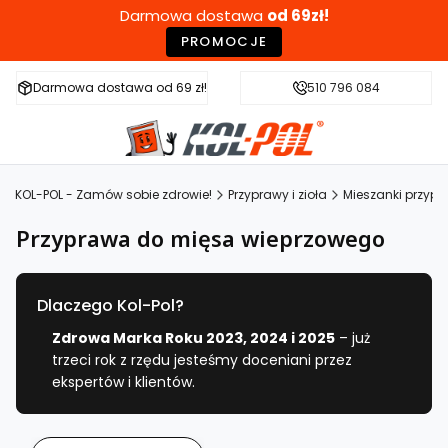
Darmowa dostawa
od 69zł!
PROMOCJE
Darmowa dostawa od 69 zł!
Szybka wysyłka w 24h
510 796 084
Zdr
KOL-POL - Zamów sobie zdrowie!
Przyprawy i zioła
Mieszanki przyp
Przyprawa do mięsa wieprzowego
Dlaczego Kol-Pol?
Zdrowa Marka Roku 2023, 2024 i 2025
– już
trzeci rok z rzędu jesteśmy doceniani przez
ekspertów i klientów.