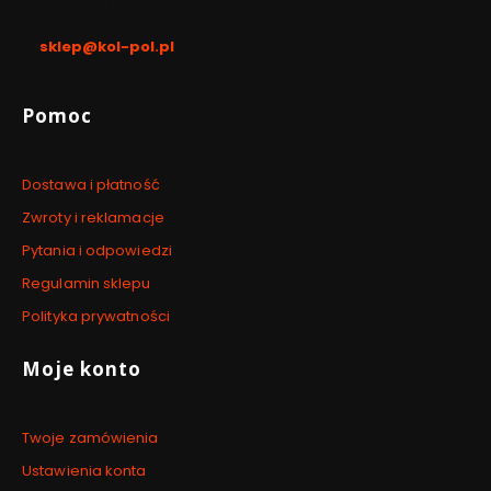
pon. - pt. / 8:00 - 17:00
sklep@kol-pol.pl
Linki w stopce
Pomoc
Dostawa i płatność
Zwroty i reklamacje
Pytania i odpowiedzi
Regulamin sklepu
Polityka prywatności
Moje konto
Twoje zamówienia
Ustawienia konta