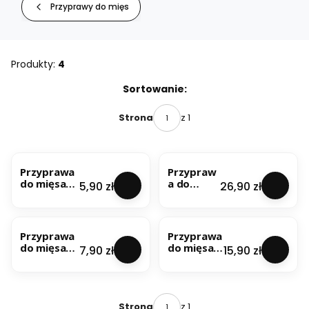
Przyprawy do mięs
Produkty:
4
Lista produktów
Sortowanie:
z 1
Strona
Przyprawa
Przypraw
do mięsa
a do
Cena
Cena
5,90 zł
26,90 zł
wieprzowe
mięsa
go 100g
wieprzow
ego 1kg
Przyprawa
Przyprawa
do mięsa
do mięsa
Cena
Cena
7,90 zł
15,90 zł
wieprzowe
wieprzow
go 200g
ego 500g
z 1
Strona