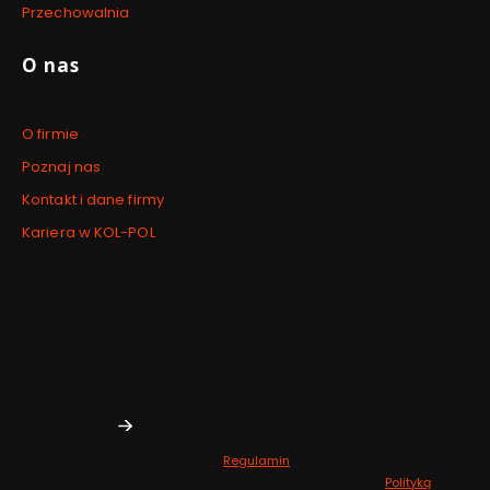
Przechowalnia
O nas
O firmie
Poznaj nas
Kontakt i dane firmy
Kariera w KOL-POL
Newsletter
Zdrowe inspiracje i nowości prosto do Twojej skrzynki.
Twój adres e-mail
Zapisując się, akceptujesz nasz
Regulamin
(w zakresie dotyczącym
Newslettera). Przetwarzanie danych odbywa się zgodnie z
Polityką