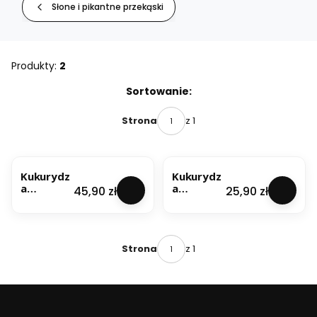
Słone i pikantne przekąski
Produkty:
2
Lista produktów
Sortowanie:
z 1
Strona
NOWOŚĆ
NOWOŚĆ
Kukurydz
Kukurydz
a
a
Cena
Cena
45,90 zł
25,90 zł
smażona
smażona
Barbecue
Barbecue
1kg
500g
z 1
Strona