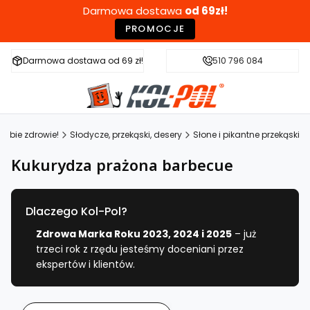
Darmowa dostawa
od 69zł!
PROMOCJE
Darmowa dostawa od 69 zł!
Szybka wysyłka w 24h
510 796 084
Zdr
obie zdrowie!
Słodycze, przekąski, desery
Słone i pikantne przekąski
Kukurydza prażona barbecue
Dlaczego Kol-Pol?
Zdrowa Marka Roku 2023, 2024 i 2025
– już
trzeci rok z rzędu jesteśmy doceniani przez
ekspertów i klientów.