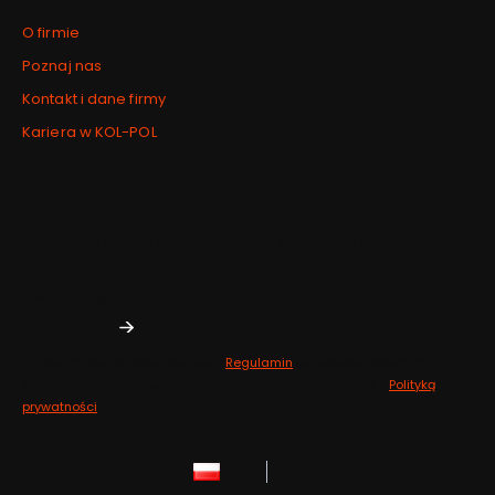
O firmie
Poznaj nas
Kontakt i dane firmy
Kariera w KOL-POL
Newsletter
Zdrowe inspiracje i nowości prosto do Twojej skrzynki.
Twój adres e-mail
Zapisując się, akceptujesz nasz
Regulamin
(w zakresie dotyczącym
Newslettera). Przetwarzanie danych odbywa się zgodnie z
Polityką
prywatności
.
polski
zł