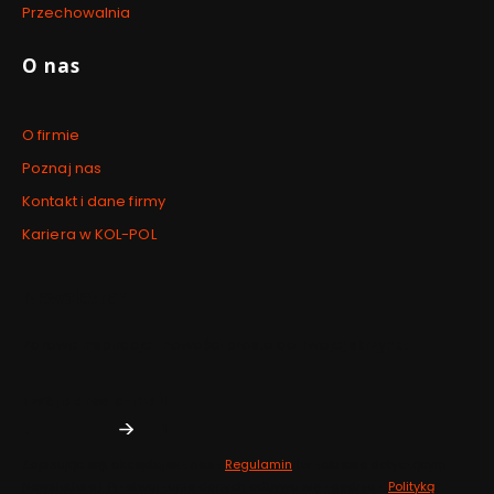
Przechowalnia
O nas
O firmie
Poznaj nas
Kontakt i dane firmy
Kariera w KOL-POL
Newsletter
Zdrowe inspiracje i nowości prosto do Twojej skrzynki.
Twój adres e-mail
Zapisując się, akceptujesz nasz
Regulamin
(w zakresie dotyczącym
Newslettera). Przetwarzanie danych odbywa się zgodnie z
Polityką