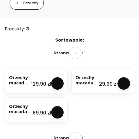
Orzechy
Produkty:
3
Lista produktów
Sortowanie:
z 1
Strona
Orzechy
Orzechy
macada
macadami
Cena
Cena
129,90 zł
29,90 zł
mia 1kg
a 200g
Orzechy
macadami
Cena
69,90 zł
a 500g
z 1
Strona