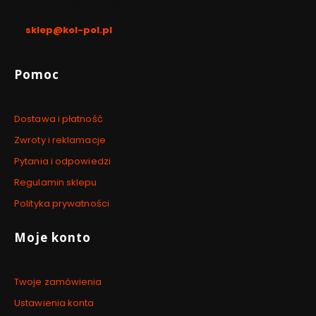
pon. - pt. / 8:00 - 17:00
sklep@kol-pol.pl
Linki w stopce
Pomoc
Dostawa i płatność
Zwroty i reklamacje
Pytania i odpowiedzi
Regulamin sklepu
Polityka prywatności
Moje konto
Twoje zamówienia
Ustawienia konta