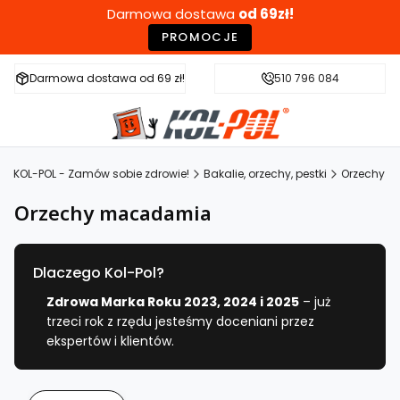
Darmowa dostawa
od 69zł!
PROMOCJE
Darmowa dostawa od 69 zł!
Szybka wysyłka w 24h
510 796 084
Zdr
KOL-POL - Zamów sobie zdrowie!
Bakalie, orzechy, pestki
Orzechy
Orzechy macadamia
Dlaczego Kol-Pol?
Zdrowa Marka Roku 2023, 2024 i 2025
– już
trzeci rok z rzędu jesteśmy doceniani przez
ekspertów i klientów.