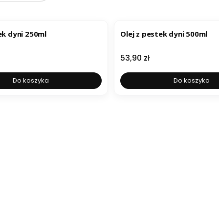
ER
NOWOŚĆ
NOWOŚĆ
ek dyni 250ml
Olej z pestek dyni 500ml
Cena
53,90 zł
Do koszyka
Do koszyka