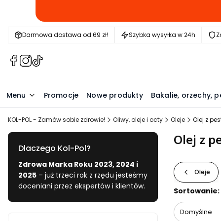
Darmowa dostawa od 69 zł!
Szybka wysyłka w 24h
Z
(Otwiera
(Otwiera
(Otwiera
się
się
się
w
w
w
nowej
nowej
nowej
Menu
Promocje
Nowe produkty
Bakalie, orzechy, p
karcie)
karcie)
karcie)
KOL-POL - Zamów sobie zdrowie!
Oliwy, oleje i octy
Oleje
Olej z pe
Olej z p
Dlaczego Kol-Pol?
Zdrowa Marka Roku 2023, 2024 i
Oleje
2025
– już trzeci rok z rzędu jesteśmy
doceniani przez ekspertów i klientów.
Lista pr
Sortowanie:
Domyślne