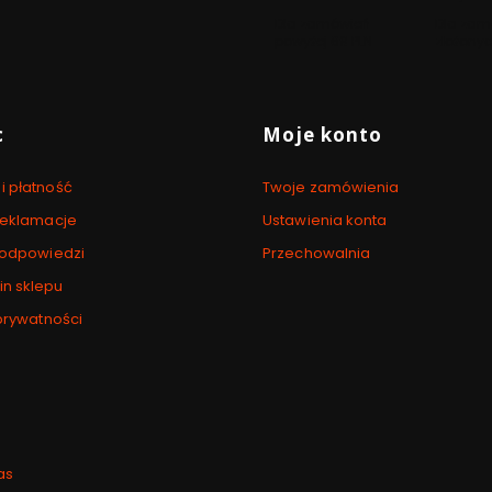
Dla zamówień
Dla zam
powyżej 69 PLN
złożonyc
 stopce
c
Moje konto
i płatność
Twoje zamówienia
 reklamacje
Ustawienia konta
i odpowiedzi
Przechowalnia
n sklepu
 prywatności
as