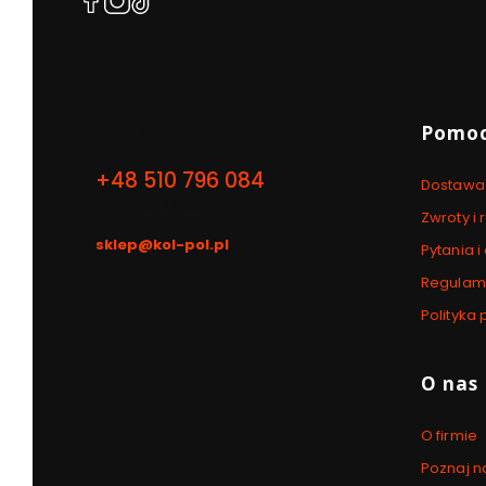
się
się
się
w
w
w
nowej
nowej
nowej
karcie)
karcie)
karcie)
Linki w
Kontakt
Pomo
+48 510 796 084
Dostawa 
pon. - pt. / 8:00 - 17:00
Zwroty i
sklep@kol-pol.pl
Pytania 
Regulami
Polityka
O nas
O firmie
Poznaj n