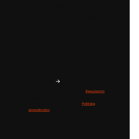
ówień
Dzięki certyfikatowi i
Kurierzy,
h do 13:00
szyfrowaniu SSL
paczkomaty i
punkty odbioru
Newsletter
Zdrowe inspiracje i nowości prosto do
Twojej skrzynki.
Twój adres e-mail
Zapisując się, akceptujesz nasz
Regulamin
(w
zakresie dotyczącym Newslettera). Przetwarzanie
danych odbywa się zgodnie z
Polityką
prywatności
.