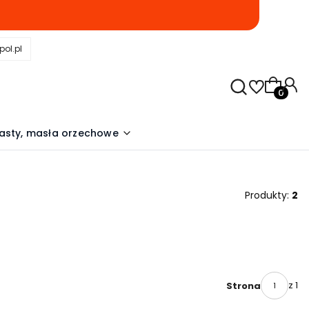
pol.pl
Produkty
asty, masła orzechowe
Produkty:
2
z 1
Strona