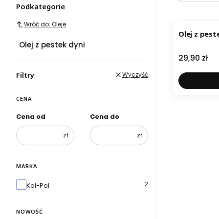
Podkategorie
BESTSELL
Wróć do: Oleje
Olej z pest
Olej z pestek dyni
Cena
29,90 zł
Filtry
Wyczyść
CENA
Cena od
Cena do
zł
zł
MARKA
Marka
2
Kol-Pol
NOWOŚĆ