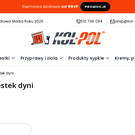
Darmowa dostawa
od 69zł!
PROMOCJE
drowa Marka Roku 2025
510 796 084
sklep@kol-
estki
Przyprawy i zioła
Produkty sypkie
Kremy, p
stek dyni
estek dyni
oduktów