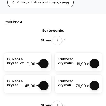
Cukier, substancje słodzące, syropy
Produkty:
4
Lista produktów
Sortowanie:
z 1
Strona
Fruktoza
Fruktoza
krystaliczn
krystaliczn
Cena
Cena
11,90 zł
19,90 zł
a 500g
a 1kg
Fruktoza
Fruktoza
krystalicz
krystalicz
Cena
Cena
45,90 zł
79,90 zł
na 2,5kg
na 5kg
z 1
Strona