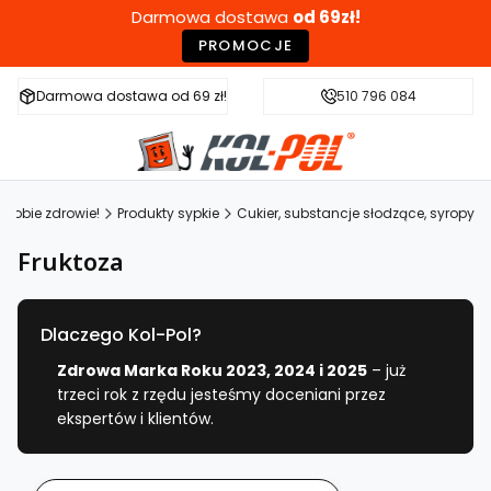
Darmowa dostawa
od 69zł!
PROMOCJE
Darmowa dostawa od 69 zł!
Szybka wysyłka w 24h
510 796 084
Zdr
sobie zdrowie!
Produkty sypkie
Cukier, substancje słodzące, syropy
Fruktoza
Dlaczego Kol-Pol?
Zdrowa Marka Roku 2023, 2024 i 2025
– już
trzeci rok z rzędu jesteśmy doceniani przez
ekspertów i klientów.