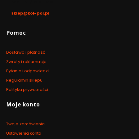
pon. - pt. / 8:00 - 17:00
sklep@kol-pol.pl
Linki w stopce
Pomoc
Dostawa i płatność
Zwroty i reklamacje
Pytania i odpowiedzi
Regulamin sklepu
Polityka prywatności
Moje konto
Twoje zamówienia
Ustawienia konta