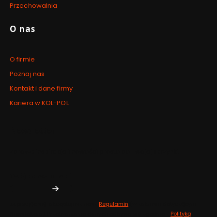
Przechowalnia
O nas
O firmie
Poznaj nas
Kontakt i dane firmy
Kariera w KOL-POL
Newsletter
Zdrowe inspiracje i nowości prosto do Twojej skrzynki.
Twój adres e-mail
Zapisując się, akceptujesz nasz
Regulamin
(w zakresie dotyczącym
Newslettera). Przetwarzanie danych odbywa się zgodnie z
Polityką