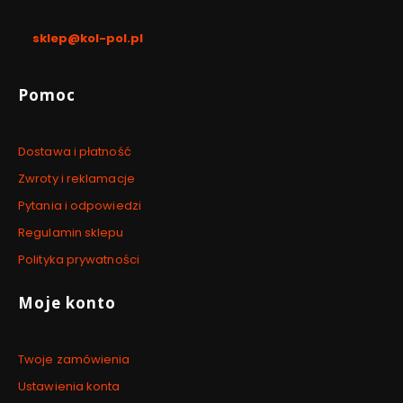
pon. - pt. / 8:00 - 17:00
sklep@kol-pol.pl
Linki w stopce
Pomoc
Dostawa i płatność
Zwroty i reklamacje
Pytania i odpowiedzi
Regulamin sklepu
Polityka prywatności
Moje konto
Twoje zamówienia
Ustawienia konta