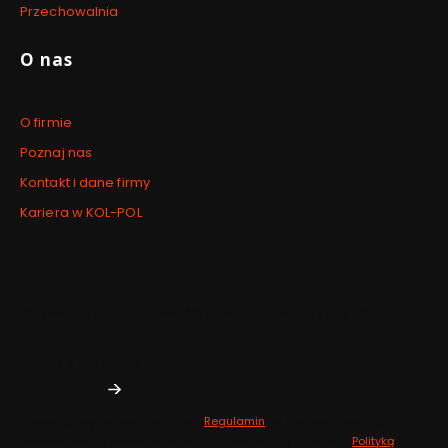
Przechowalnia
O nas
O firmie
Poznaj nas
Kontakt i dane firmy
Kariera w KOL-POL
Newsletter
Zdrowe inspiracje i nowości prosto do Twojej skrzynki.
Twój adres e-mail
Zapisując się, akceptujesz nasz
Regulamin
(w zakresie dotyczącym
Newslettera). Przetwarzanie danych odbywa się zgodnie z
Polityką