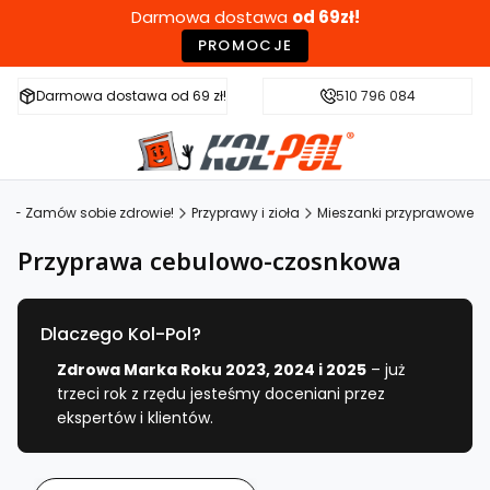
Darmowa dostawa
od 69zł!
PROMOCJE
Darmowa dostawa od 69 zł!
Szybka wysyłka w 24h
510 796 084
Zdr
OL - Zamów sobie zdrowie!
Przyprawy i zioła
Mieszanki przyprawowe
Przyprawa cebulowo-czosnkowa
Dlaczego Kol-Pol?
Zdrowa Marka Roku 2023, 2024 i 2025
– już
trzeci rok z rzędu jesteśmy doceniani przez
ekspertów i klientów.