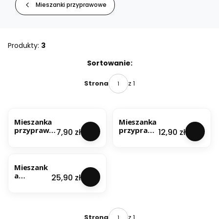
Mieszanki przyprawowe
Produkty:
3
Lista produktów
Sortowanie:
z 1
Strona
Mieszanka
Mieszanka
przypraw
przypraw
Cena
Cena
7,90 zł
12,90 zł
Ojca
Ojca
Mateusza
Mateusza
100g
200g
Mieszank
a
Cena
25,90 zł
przypraw
Ojca
Mateusza
500g
z 1
Strona