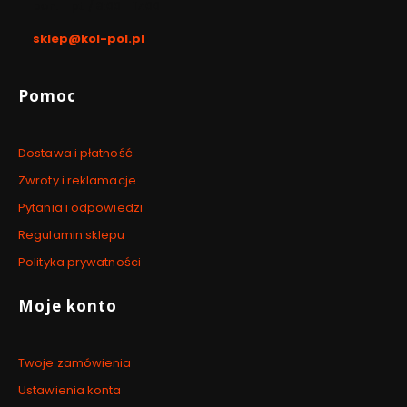
pon. - pt. / 8:00 - 17:00
sklep@kol-pol.pl
Linki w stopce
Pomoc
Dostawa i płatność
Zwroty i reklamacje
Pytania i odpowiedzi
Regulamin sklepu
Polityka prywatności
Moje konto
Twoje zamówienia
Ustawienia konta