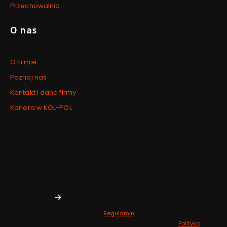
Przechowalnia
O nas
O firmie
Poznaj nas
Kontakt i dane firmy
Kariera w KOL-POL
Newsletter
Zdrowe inspiracje i nowości prosto do Twojej skrzynki.
Twój adres e-mail
Zapisując się, akceptujesz nasz
Regulamin
(w zakresie dotyczącym
Newslettera). Przetwarzanie danych odbywa się zgodnie z
Polityką