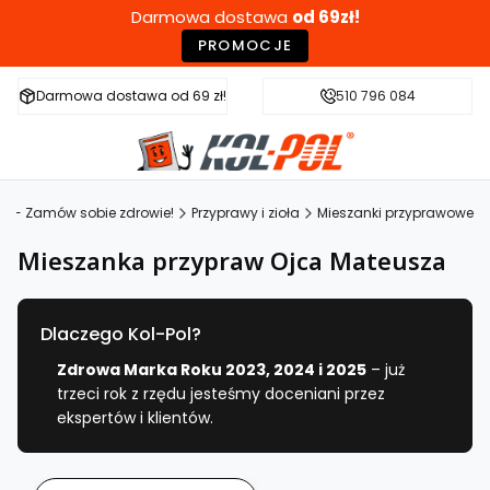
Darmowa dostawa
od 69zł!
PROMOCJE
Darmowa dostawa od 69 zł!
Szybka wysyłka w 24h
510 796 084
Zdr
OL - Zamów sobie zdrowie!
Przyprawy i zioła
Mieszanki przyprawowe
Mieszanka przypraw Ojca Mateusza
Dlaczego Kol-Pol?
Zdrowa Marka Roku 2023, 2024 i 2025
– już
trzeci rok z rzędu jesteśmy doceniani przez
ekspertów i klientów.