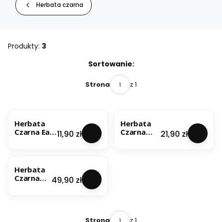
Herbata czarna
Produkty:
3
Lista produktów
Sortowanie:
z 1
Strona
NOWOŚĆ
NOWOŚĆ
Herbata
Herbata
Czarna Earl
Czarna
Cena
Cena
11,90 zł
21,90 zł
Grey
Earl Grey
Ceylon
Ceylon
NOWOŚĆ
100g
200g
Herbata
Czarna
Cena
49,90 zł
Earl Grey
Ceylon
500g
z 1
Strona