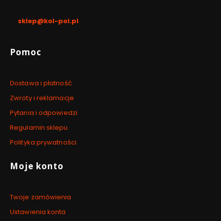
pon. - pt. / 8:00 - 17:00
sklep@kol-pol.pl
Linki w stopce
Pomoc
Dostawa i płatność
Zwroty i reklamacje
Pytania i odpowiedzi
Regulamin sklepu
Polityka prywatności
Moje konto
Twoje zamówienia
Ustawienia konta