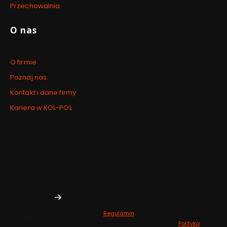
Przechowalnia
O nas
O firmie
Poznaj nas
Kontakt i dane firmy
Kariera w KOL-POL
Newsletter
Zdrowe inspiracje i nowości prosto do Twojej skrzynki.
Twój adres e-mail
Zapisując się, akceptujesz nasz
Regulamin
(w zakresie dotyczącym
Newslettera). Przetwarzanie danych odbywa się zgodnie z
Polityką