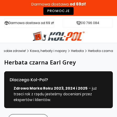
Darmowa dostawa
od 69zł!
PROMOCJE
Darmowa dostawa od 69 zł!
Szybka wysyłka w 24h
510 796 084
Zdr
w sobie zdrowie!
Kawa, herbaty i napary
Herbata
Herbata czarna
Herbata czarna Earl Grey
Dlaczego Kol-Pol?
Zdrowa Marka Roku 2023, 2024 i 2025
– już
trzeci rok z rzędu jesteśmy doceniani przez
ekspertów i klientów.