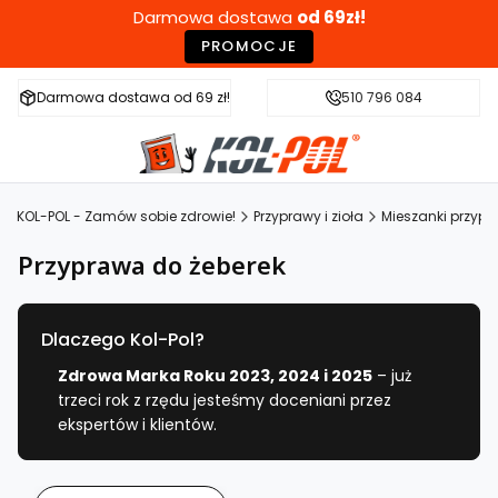
Darmowa dostawa
od 69zł!
PROMOCJE
Darmowa dostawa od 69 zł!
Szybka wysyłka w 24h
510 796 084
Zdr
KOL-POL - Zamów sobie zdrowie!
Przyprawy i zioła
Mieszanki przyp
Przyprawa do żeberek
Dlaczego Kol-Pol?
Zdrowa Marka Roku 2023, 2024 i 2025
– już
trzeci rok z rzędu jesteśmy doceniani przez
ekspertów i klientów.