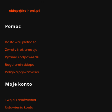
pon. - pt. / 8:00 - 17:00
sklep@kol-pol.pl
Linki w stopce
Pomoc
Dostawa i płatność
Zwroty i reklamacje
Pytania i odpowiedzi
Regulamin sklepu
Polityka prywatności
Moje konto
Twoje zamówienia
Ustawienia konta