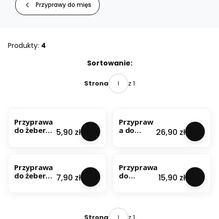
Przyprawy do mięs
Produkty:
4
Lista produktów
Sortowanie:
z 1
Strona
NOWOŚĆ
NOWOŚĆ
Przyprawa
Przypraw
do żeberek
a do
Cena
Cena
5,90 zł
26,90 zł
100g
żeberek
1kg
NOWOŚĆ
NOWOŚĆ
Przyprawa
Przyprawa
do żeberek
do
Cena
Cena
7,90 zł
15,90 zł
200g
żeberek
500g
z 1
Strona