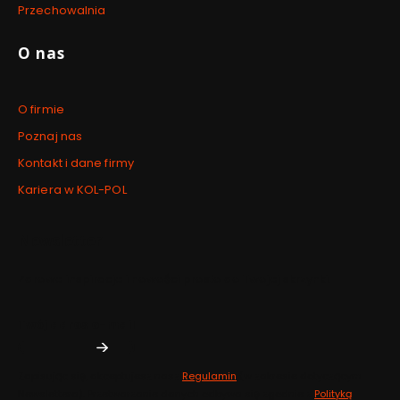
Przechowalnia
O nas
O firmie
Poznaj nas
Kontakt i dane firmy
Kariera w KOL-POL
Newsletter
Zdrowe inspiracje i nowości prosto do Twojej skrzynki.
Twój adres e-mail
Zapisując się, akceptujesz nasz
Regulamin
(w zakresie dotyczącym
Newslettera). Przetwarzanie danych odbywa się zgodnie z
Polityką