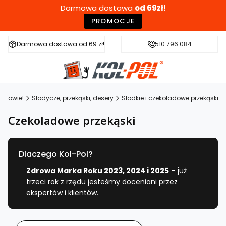
Darmowa dostawa
od 69zł!
PROMOCJE
Darmowa dostawa od 69 zł!
Szybka wysyłka w 24h
510 796 084
Zdr
zdrowie!
Słodycze, przekąski, desery
Słodkie i czekoladowe przekąski
Czekoladowe przekąski
Dlaczego Kol-Pol?
Zdrowa Marka Roku 2023, 2024 i 2025
– już
trzeci rok z rzędu jesteśmy doceniani przez
ekspertów i klientów.