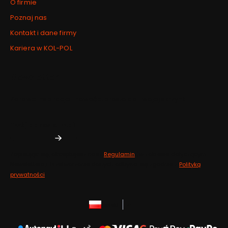
O firmie
Poznaj nas
Kontakt i dane firmy
Kariera w KOL-POL
Newsletter
Zdrowe inspiracje i nowości prosto do Twojej skrzynki.
Twój adres e-mail
Zapisując się, akceptujesz nasz
Regulamin
(w zakresie dotyczącym
Newslettera). Przetwarzanie danych odbywa się zgodnie z
Polityką
prywatności
.
polski
zł