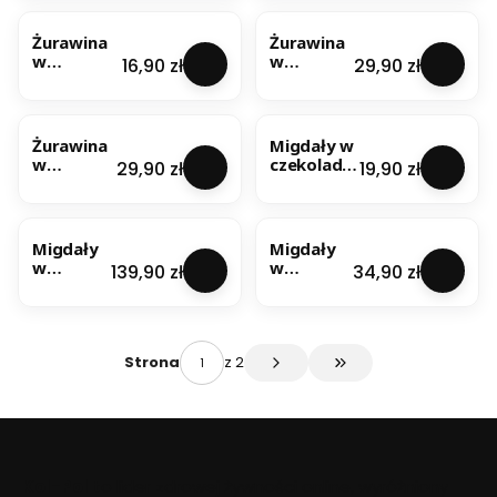
NOWOŚĆ
NOWOŚĆ
200g
100g
Żurawina
Żurawina
w
w
Cena
Cena
16,90 zł
29,90 zł
czekoladzi
czekoladz
e mlecznej
ie
NOWOŚĆ
NOWOŚĆ
100g
mlecznej
200g
Żurawina
Migdały w
w
czekoladzi
Cena
Cena
29,90 zł
19,90 zł
czekoladz
e mlecznej
ie gorzkiej
100g
NOWOŚĆ
NOWOŚĆ
200g
Migdały
Migdały
w
w
Cena
Cena
139,90 zł
34,90 zł
czekolad
czekoladz
zie
ie
mlecznej
mlecznej
1kg
200g
z 2
Strona
Przejdź do ostatniej s
Kol-Pol
to lider zdrowej żywności online, wyróżniony