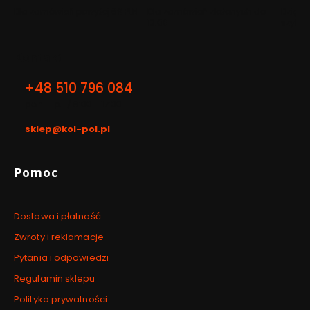
Dla zamówień powyżej 69 PLN
Dla zamówień złożonych do
Dzięki 
13:00
szyfro
Kontakt
+48 510 796 084
pon. - pt. / 8:00 - 17:00
sklep@kol-pol.pl
Linki w stopce
Pomoc
Dostawa i płatność
Zwroty i reklamacje
Pytania i odpowiedzi
Regulamin sklepu
Polityka prywatności