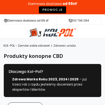
Darmowa dostawa
od 69zł!
PROMOCJE
Darmowa dostawa od 69 zł!
Szybka wysyłka w 24h
510 796 084
Zdr
KOL-POL - Zamów sobie zdrowie!
Zdrowie i uroda
Produkty konopne CBD
Dlaczego Kol-Pol?
Zdrowa Marka Roku 2023, 2024 i 2025
– już
trzeci rok z rzędu jesteśmy doceniani przez
ekspertów i klientów.