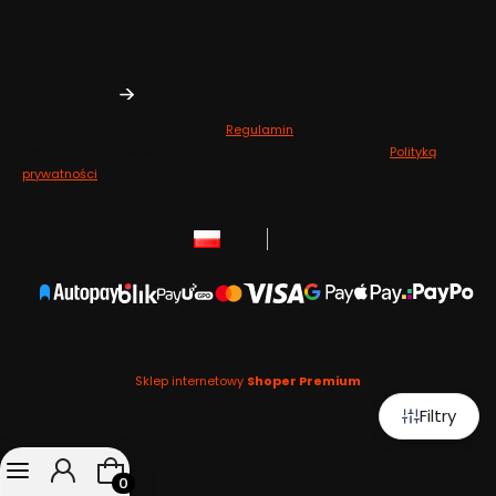
Zdrowe inspiracje i nowości prosto do Twojej skrzynki.
Twój adres e-mail
Zapisując się, akceptujesz nasz
Regulamin
(w zakresie dotyczącym
Newslettera). Przetwarzanie danych odbywa się zgodnie z
Polityką
prywatności
.
polski
zł
Sklep internetowy
Shoper Premium
Filtry
Produkty w koszyku: 0. Zobacz szczegóły