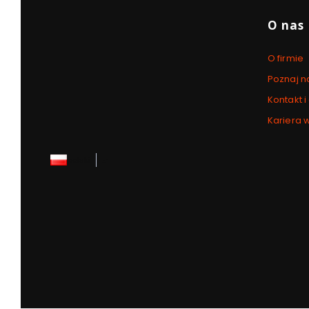
O nas
O firmie
Poznaj n
Kontakt i
Kariera 
polski
zł