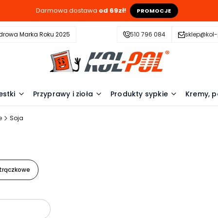
Darmowa dostawa
od 69zł!
PROMOCJE
drowa Marka Roku 2025
510 796 084
sklep@kol-
estki
Przyprawy i zioła
Produkty sypkie
Kremy, p
e
Soja
strączkowe
oduktów