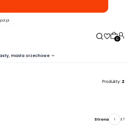
pol.pl
Produkty
asty, masła orzechowe
Produkty:
2
z 1
Strona