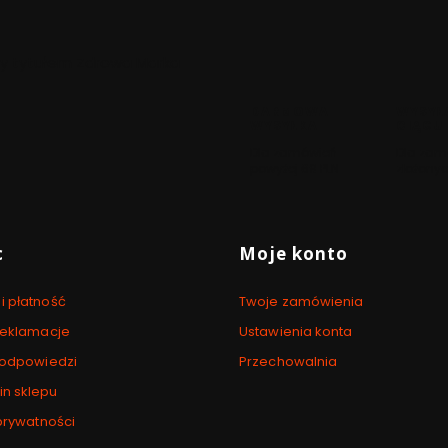
ony tytułem Zdrowa Marka
DARMOWA
WYSYŁ
WYSYŁKA
CIĄGU
Dla zamówień
Dla zam
powyżej 69 PLN
złożonyc
 stopce
c
Moje konto
i płatność
Twoje zamówienia
 reklamacje
Ustawienia konta
i odpowiedzi
Przechowalnia
n sklepu
 prywatności