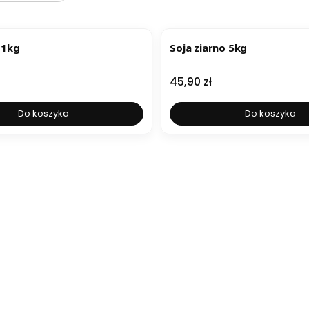
 1kg
Soja ziarno 5kg
Cena
45,90 zł
Do koszyka
Do koszyka