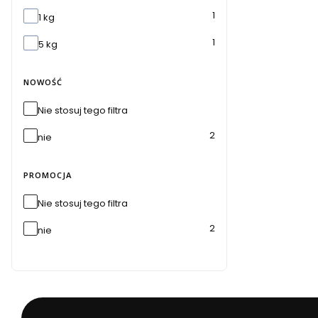
Masa netto
1
1 kg
1
5 kg
NOWOŚĆ
Nie stosuj tego filtra
2
nie
PROMOCJA
Nie stosuj tego filtra
2
nie