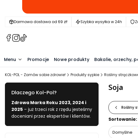
Darmowa dostawa od 69 zł!
Szybka wysyłka w 24h
Z
(Otwiera
(Otwiera
(Otwiera
się
się
się
w
w
w
nowej
nowej
nowej
Menu
Promocje
Nowe produkty
Bakalie, orzechy, p
karcie)
karcie)
karcie)
KOL-POL - Zamów sobie zdrowie!
Produkty sypkie
Rośliny strączkow
Soja
Dlaczego Kol-Pol?
Zdrowa Marka Roku 2023, 2024 i
Rośliny 
2025
– już trzeci rok z rzędu jesteśmy
doceniani przez ekspertów i klientów.
Lista pr
Sortowanie:
Domyślne