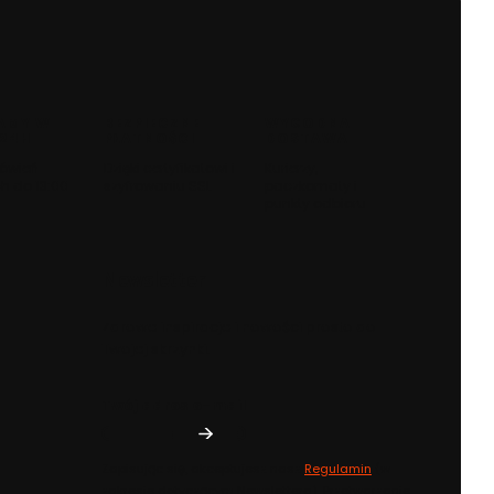
AMY W
BEZPIECZNE
WYGODNA
 24H
PŁATNOŚCI
DOSTAWA
ówień
Dzięki certyfikatowi i
Kurierzy,
h do 13:00
szyfrowaniu SSL
paczkomaty i
punkty odbioru
Newsletter
Zdrowe inspiracje i nowości prosto do
Twojej skrzynki.
Twój adres e-mail
Zapisując się, akceptujesz nasz
Regulamin
(w
zakresie dotyczącym Newslettera). Przetwarzanie