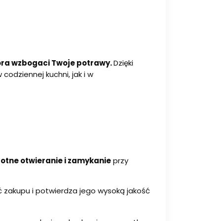
tóra wzbogaci Twoje potrawy.
Dzięki
codziennej kuchni, jak i w
rotne otwieranie i zamykanie
przy
zakupu i potwierdza jego wysoką jakość