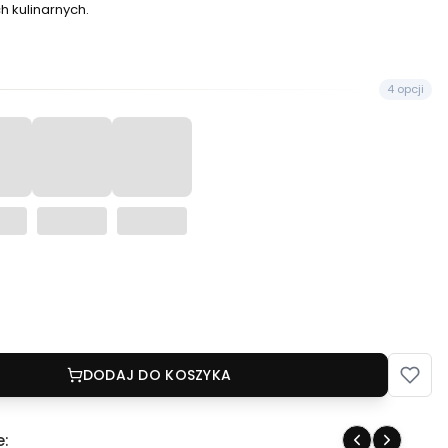
 kulinarnych.
4 opcji
DODAJ DO KOSZYKA
e: