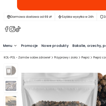
Darmowa dostawa od 69 zł!
Szybka wysyłka w 24h
Z
(Otwiera
(Otwiera
(Otwiera
się
się
się
w
w
w
nowej
nowej
nowej
Menu
Promocje
Nowe produkty
Bakalie, orzechy, p
karcie)
karcie)
karcie)
KOL-POL - Zamów sobie zdrowie!
Przyprawy i zioła
Pieprz
Pieprz c