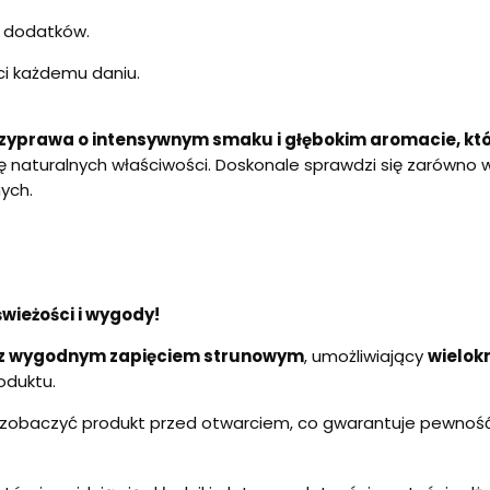
 dodatków.
ci każdemu daniu.
 przyprawa o intensywnym smaku i głębokim aromacie, k
ę naturalnych właściwości. Doskonale sprawdzi się zarówno w 
ych.
wieżości i wygody!
 z wygodnym zapięciem strunowym
, umożliwiający
wielok
oduktu.
zobaczyć produkt przed otwarciem, co gwarantuje pewność 