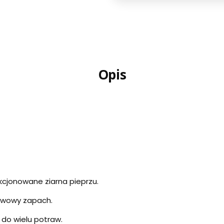
Opis
g
kcjonowane ziarna pieprzu.
rawowy zapach.
 do wielu potraw.