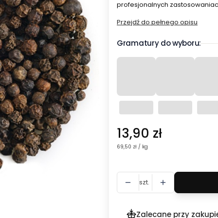
profesjonalnych zastosowaniach
Przejdź do pełnego opisu
Gramatury do wyboru:
Cena
13,90 zł
69,50 zł / kg
szt.
Zalecane przy zakupi