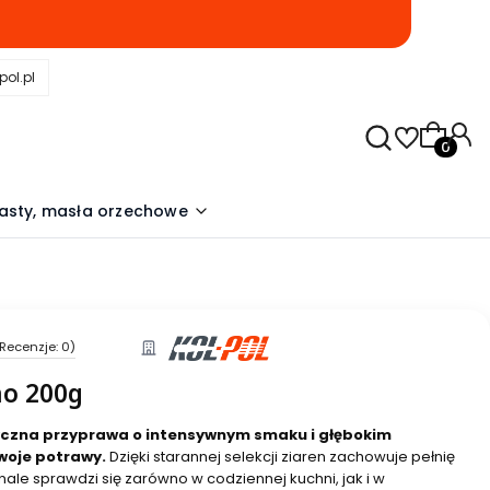
pol.pl
Produkty
asty, masła orzechowe
Recenzje: 0)
no 200g
syczna przyprawa o intensywnym smaku i głębokim
woje potrawy.
Dzięki starannej selekcji ziaren zachowuje pełnię
ale sprawdzi się zarówno w codziennej kuchni, jak i w