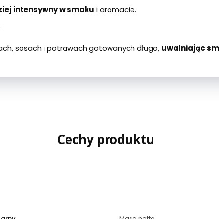
ziej intensywny w smaku
i aromacie.
?
tach, sosach i potrawach gotowanych długo,
uwalniając sm
Cechy produktu
zarny
Masa netto