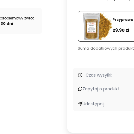
zproblemowy zwrot
Przyprawa 
 30 dni
Cena
29,90 zł
Suma dodatkowych produkt
Czas wysyłki:
Zapytaj o produkt
Udostępnij