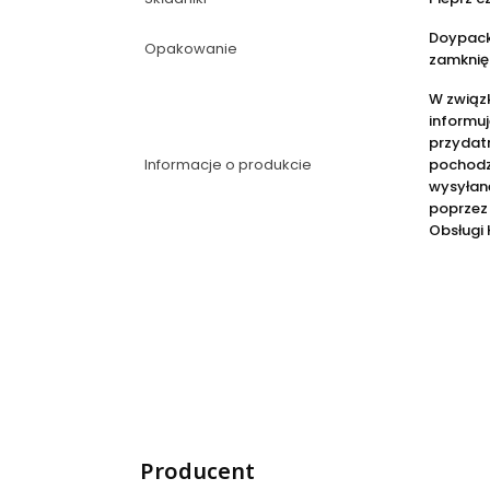
Doypack
Opakowanie
zamknię
W związ
informuj
przydatn
Informacje o produkcie
pochodz
wysyłane
poprzez
Obsługi 
Producent