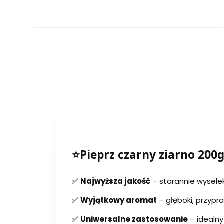
⭐Pieprz czarny ziarno 200
✅
Najwyższa jakość
– starannie wysele
✅
Wyjątkowy aromat
– głęboki, przyp
✅
Uniwersalne zastosowanie
– idealny