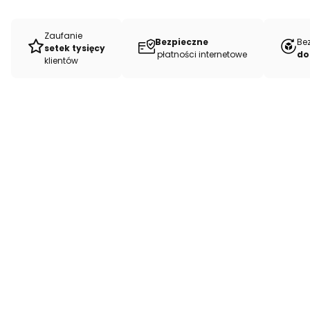
Zaufanie
Bezpieczne
Be
setek tysięcy
płatności internetowe
do
klientów