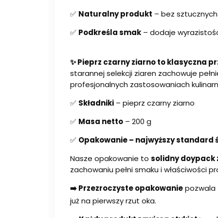
✅
Naturalny produkt
– bez sztucznych
✅
Podkreśla smak
– dodaje wyrazistoś
✨ Pieprz czarny ziarno to klasyczna
starannej selekcji ziaren zachowuje pełni
profesjonalnych zastosowaniach kulinarn
✅
Składniki
– pieprz czarny ziarno
✅
Masa netto
– 200 g
✅
Opakowanie – najwyższy standard ś
Nasze opakowanie to
solidny doypack
zachowaniu pełni smaku i właściwości pr
➡️ Przezroczyste opakowanie
pozwala 
już na pierwszy rzut oka.