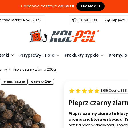
Darmowa dostawa
od 69zł!
PROMOCJE
drowa Marka Roku 2025
510 796 084
sklep@kol-
estki
Przyprawy i zioła
Produkty sypkie
Kremy, p
zarny
Pieprz czarny ziarno 200g
BESTSELLER
WYSYŁKA 24H
4.98
(Oceny: 358 
Pieprz czarny ziar
Pieprz czarny ziarno to kla
aromacie, która wzbogaci T
naturalnych właściwości. Doskon