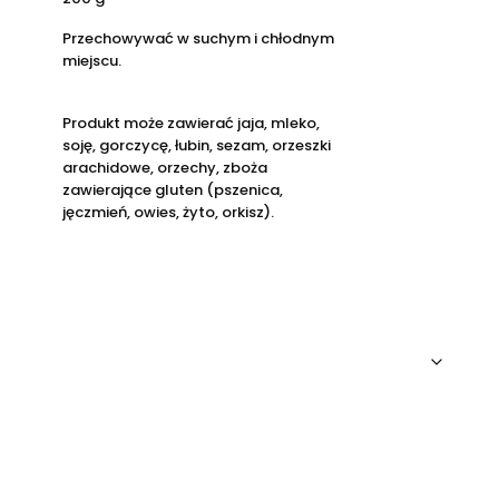
Przechowywać w suchym i chłodnym
miejscu.
Produkt może zawierać jaja, mleko,
soję, gorczycę, łubin, sezam, orzeszki
arachidowe, orzechy, zboża
zawierające gluten (pszenica,
jęczmień, owies, żyto, orkisz).