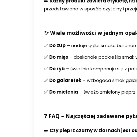
➡️
Każdy produkt zawiera etykietę,
na 
przedstawione w sposób czytelny i przejr
✨ Wiele możliwości w jednym opa
✅
Do zup
– nadaje głębi smaku bulionom
✅
Do mięs
– doskonale podkreśla smak wi
✅
Do ryb
– świetnie komponuje się z pot
✅
Do galaretek
– wzbogaca smak galare
✅
Do mielenia
– świeżo zmielony pieprz
❓ FAQ – Najczęściej zadawane pyt
➡️
Czy pieprz czarny w ziarnach jest o