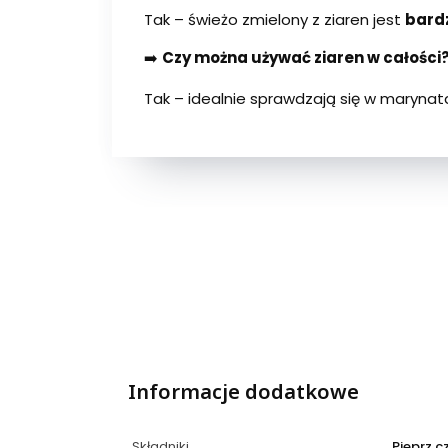
Tak – świeżo zmielony z ziaren jest
bard
➡️
Czy można używać ziaren w całości
Tak – idealnie sprawdzają się w maryna
Informacje dodatkowe
Składniki
Pieprz c