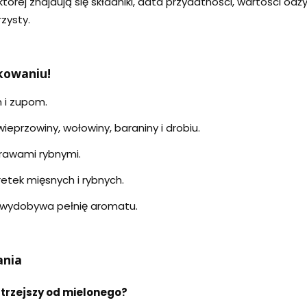
której znajdują się składniki, data przydatności, wartości o
zysty.
kowaniu!
 i zupom.
eprzowiny, wołowiny, baraniny i drobiu.
rawami rybnymi.
tek mięsnych i rybnych.
 wydobywa pełnię aromatu.
ania
strzejszy od mielonego?