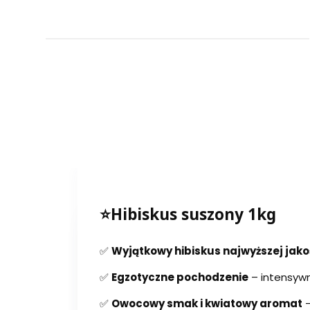
⭐Hibiskus suszony 1kg
✅
Wyjątkowy hibiskus najwyższej jako
✅
Egzotyczne pochodzenie
– intensywn
✅
Owocowy smak i kwiatowy aromat
–