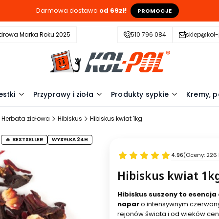
Darmowa dostawa
od 69zł!
PROMOCJE
drowa Marka Roku 2025
510 796 084
sklep@kol-
estki
Przyprawy i zioła
Produkty sypkie
Kremy, p
Herbata ziołowa
Hibiskus
Hibiskus kwiat 1kg
BESTSELLER
WYSYŁKA 24H
4.96
(Oceny: 226 
Hibiskus kwiat 1k
Hibiskus suszony to esencja 
napar
o intensywnym czerwony
rejonów świata i od wieków cen