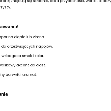
której znajdują się składniki, data przydatności, wartości o
zysty.
kowaniu!
par na ciepło lub zimno.
 do orzeźwiających napojów.
 wzbogaca smak i kolor.
waskowy akcent do ciast.
ny barwnik i aromat.
ania