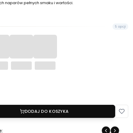
ch naparów pełnych smaku i wartości.
5 opcji
DODAJ DO KOSZYKA
e: