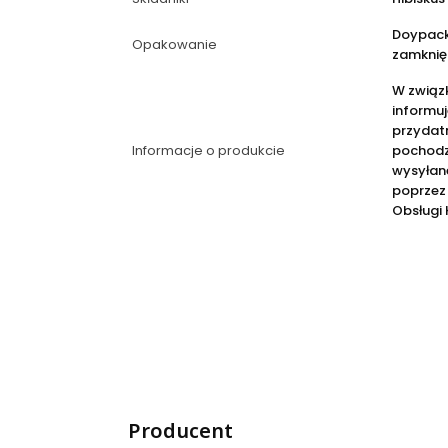
Doypack
Opakowanie
zamknię
W związ
informuj
przydatn
Informacje o produkcie
pochodz
wysyłane
poprzez
Obsługi 
Producent