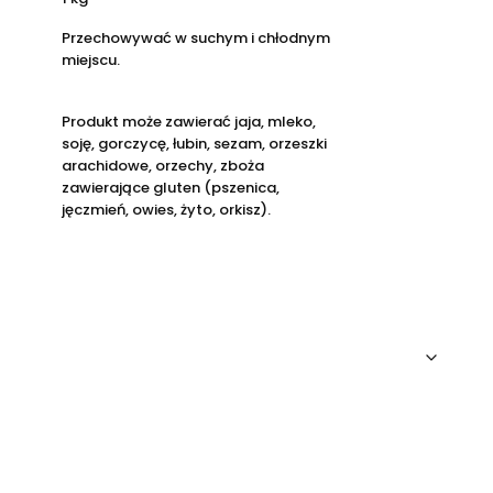
Przechowywać w suchym i chłodnym
miejscu.
Produkt może zawierać jaja, mleko,
soję, gorczycę, łubin, sezam, orzeszki
arachidowe, orzechy, zboża
zawierające gluten (pszenica,
jęczmień, owies, żyto, orkisz).