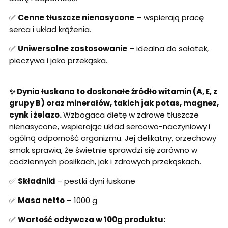
✅
Cenne tłuszcze nienasycone
– wspierają pracę
serca i układ krążenia.
✅
Uniwersalne zastosowanie
– idealna do sałatek,
pieczywa i jako przekąska.
✨ Dynia łuskana to doskonałe źródło witamin (A, E, z
grupy B) oraz minerałów, takich jak potas, magnez,
cynk i żelazo.
Wzbogaca dietę w zdrowe tłuszcze
nienasycone, wspierając układ sercowo-naczyniowy i
ogólną odporność organizmu. Jej delikatny, orzechowy
smak sprawia, że świetnie sprawdzi się zarówno w
codziennych posiłkach, jak i zdrowych przekąskach.
✅
Składniki
– pestki dyni łuskane
✅
Masa netto
– 1000 g
✅
Wartość odżywcza w 100g produktu: