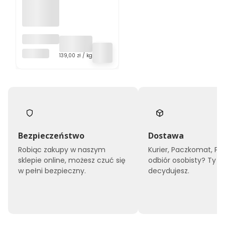
Anyż 100g
KOL-POL
Cena jednostkowa
139,00 zł / kg
Bezpieczeństwo
Dostawa
Robiąc zakupy w naszym
Kurier, Paczkomat, Pu
sklepie online, możesz czuć się
odbiór osobisty? Ty
w pełni bezpieczny.
decydujesz.