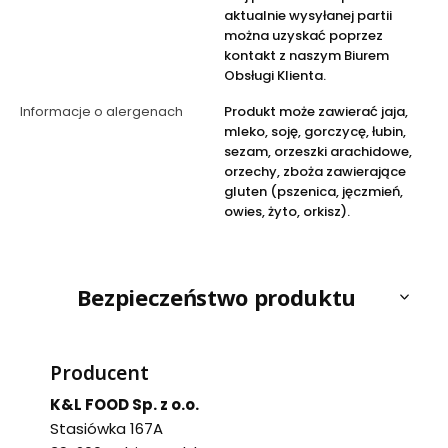
aktualnie wysyłanej partii
można uzyskać poprzez
kontakt z naszym Biurem
Obsługi Klienta.
Informacje o alergenach
Produkt może zawierać jaja,
mleko, soję, gorczycę, łubin,
sezam, orzeszki arachidowe,
orzechy, zboża zawierające
gluten (pszenica, jęczmień,
owies, żyto, orkisz).
Bezpieczeństwo produktu
Producent
K&L FOOD Sp. z o.o.
Stasiówka 167A