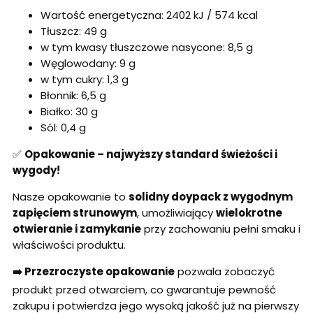
Wartość energetyczna: 2402 kJ / 574 kcal
Tłuszcz: 49 g
w tym kwasy tłuszczowe nasycone: 8,5 g
Węglowodany: 9 g
w tym cukry: 1,3 g
Błonnik: 6,5 g
Białko: 30 g
Sól: 0,4 g
✅
Opakowanie – najwyższy standard świeżości i
wygody!
Nasze opakowanie to
solidny doypack z wygodnym
zapięciem strunowym
, umożliwiający
wielokrotne
otwieranie i zamykanie
przy zachowaniu pełni smaku i
właściwości produktu.
➡️ Przezroczyste opakowanie
pozwala zobaczyć
produkt przed otwarciem, co gwarantuje pewność
zakupu i potwierdza jego wysoką jakość już na pierwszy