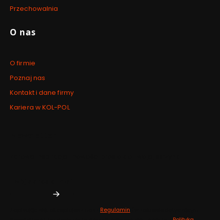
Przechowalnia
O nas
O firmie
Poznaj nas
Kontakt i dane firmy
Kariera w KOL-POL
Newsletter
Zdrowe inspiracje i nowości prosto do Twojej skrzynki.
Twój adres e-mail
Zapisując się, akceptujesz nasz
Regulamin
(w zakresie dotyczącym
Newslettera). Przetwarzanie danych odbywa się zgodnie z
Polityką