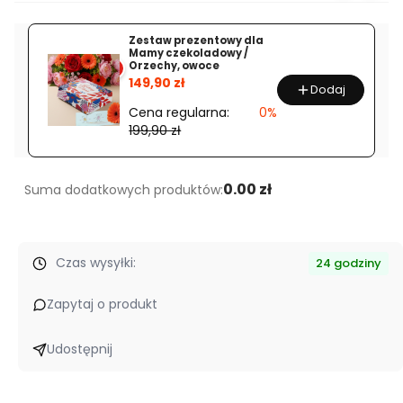
Zestaw prezentowy dla
Mamy czekoladowy /
Orzechy, owoce
%
149,90 zł
Dodaj
Cena regularna:
0%
199,90 zł
0.00 zł
Suma dodatkowych produktów:
Czas wysyłki:
24 godziny
Zapytaj o produkt
Udostępnij