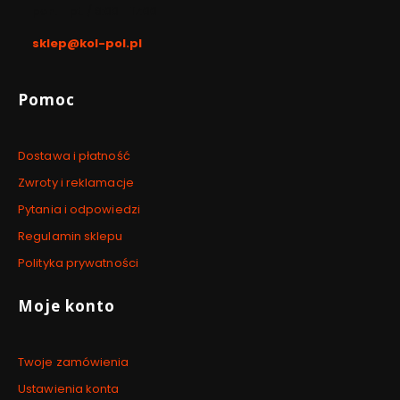
pon. - pt. / 8:00 - 17:00
sklep@kol-pol.pl
Linki w stopce
Pomoc
Dostawa i płatność
Zwroty i reklamacje
Pytania i odpowiedzi
Regulamin sklepu
Polityka prywatności
Moje konto
Twoje zamówienia
Ustawienia konta