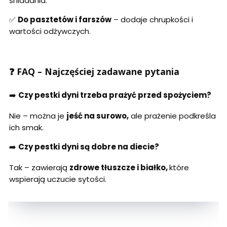
śniadania.
✅
Do pasztetów i farszów
– dodaje chrupkości i
wartości odżywczych.
❓ FAQ – Najczęściej zadawane pytania
➡️
Czy pestki dyni trzeba prażyć przed spożyciem?
Nie – można je
jeść na surowo,
ale prażenie podkreśla
ich smak.
➡️
Czy pestki dyni są dobre na diecie?
Tak – zawierają
zdrowe tłuszcze i białko,
które
wspierają uczucie sytości.