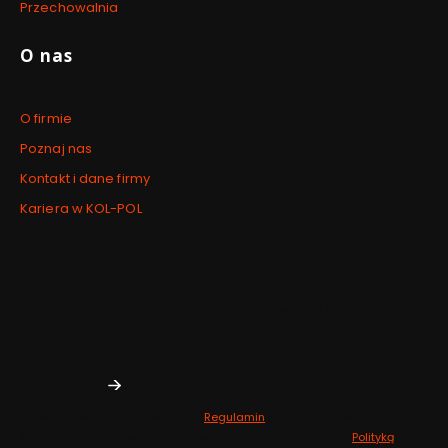
Przechowalnia
O nas
O firmie
Poznaj nas
Kontakt i dane firmy
Kariera w KOL-POL
Newsletter
Zdrowe inspiracje i nowości prosto do Twojej skrzynki.
Twój adres e-mail
Zapisując się, akceptujesz nasz
Regulamin
(w zakresie dotyczącym
Newslettera). Przetwarzanie danych odbywa się zgodnie z
Polityką