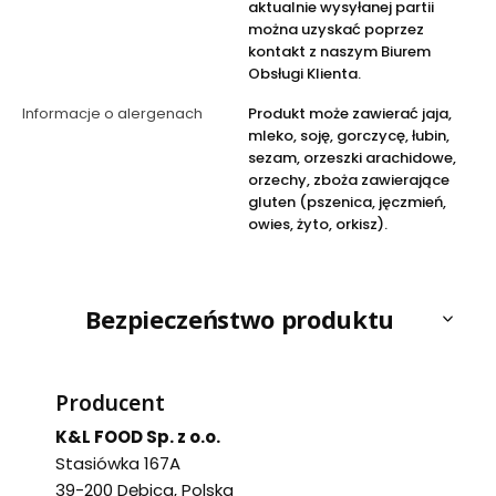
aktualnie wysyłanej partii
można uzyskać poprzez
kontakt z naszym Biurem
Obsługi Klienta.
Informacje o alergenach
Produkt może zawierać jaja,
mleko, soję, gorczycę, łubin,
sezam, orzeszki arachidowe,
orzechy, zboża zawierające
gluten (pszenica, jęczmień,
owies, żyto, orkisz).
Bezpieczeństwo produktu
Producent
K&L FOOD Sp. z o.o.
Stasiówka 167A
39-200 Dębica, Polska