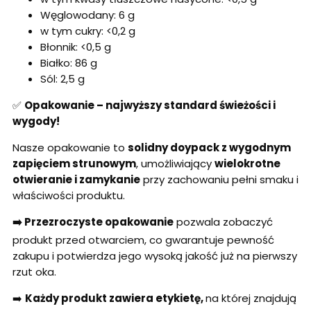
Węglowodany: 6 g
w tym cukry: <0,2 g
Błonnik: <0,5 g
Białko: 86 g
Sól: 2,5 g
✅
Opakowanie – najwyższy standard świeżości i
wygody!
Nasze opakowanie to
solidny doypack z wygodnym
zapięciem strunowym
, umożliwiający
wielokrotne
otwieranie i zamykanie
przy zachowaniu pełni smaku i
właściwości produktu.
➡️ Przezroczyste opakowanie
pozwala zobaczyć
produkt przed otwarciem, co gwarantuje pewność
zakupu i potwierdza jego wysoką jakość już na pierwszy
rzut oka.
➡️
Każdy produkt zawiera etykietę,
na której znajdują