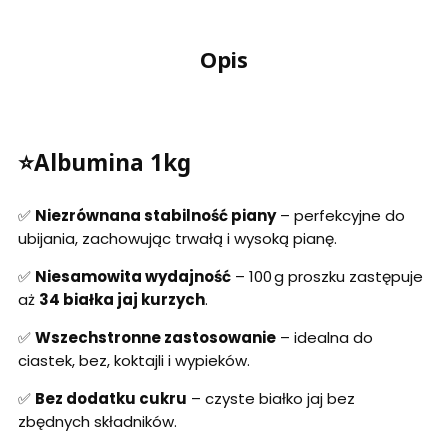
Opis
⭐Albumina 1kg
✅
Niezrównana stabilność piany
– perfekcyjne do
ubijania, zachowując trwałą i wysoką pianę.
✅
Niesamowita wydajność
– 100 g proszku zastępuje
aż
34 białka jaj kurzych
.
✅
Wszechstronne zastosowanie
– idealna do
ciastek, bez, koktajli i wypieków.
✅
Bez dodatku cukru
– czyste białko jaj bez
zbędnych składników.