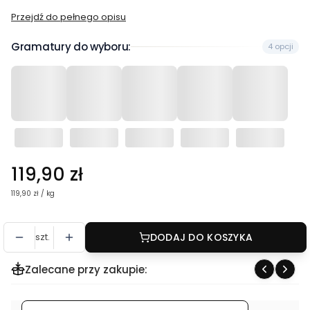
Przejdź do pełnego opisu
Gramatury do wyboru:
4 opcji
Cena
119,90 zł
119,90 zł / kg
szt.
DODAJ DO KOSZYKA
Zalecane przy zakupie: