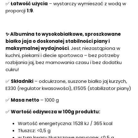
✅
Łatwość użycia
– wystarczy wymieszać z wodą w
proporcji
1:9
.
✨ Albumina to wysokobiałkowe, sproszkowane
białko jaja o doskonałej stabilności piany i
maksymalnej wydajności
. Jest niezastąpiona w
kuchni, piekarni i diecie sportowca – bez potrzeby
rozbijania jaj, bez marnowania czasu i bez dodatku
cukru!
✅
Składniki
– odcukrzone, suszone białko jaj kurzych,
E330 (regulator kwasowości), E1505 (stabilizator piany)
✅
Masa netto
– 1000 g
✅
Wartość odżywcza w 100g produktu:
Wartość energetyczna: 1528 kJ / 365 kcal
Tłuszcz: <0,5 g
w tym kwasy tłuszczowe nasycone: <0,5 g