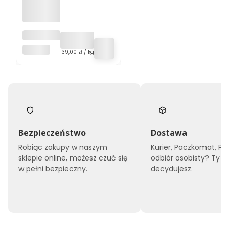
Anyż 100g
KOL-POL
Cena jednostkowa
139,00 zł / kg
Bezpieczeństwo
Dostawa
Robiąc zakupy w naszym
Kurier, Paczkomat, Pu
sklepie online, możesz czuć się
odbiór osobisty? Ty
w pełni bezpieczny.
decydujesz.