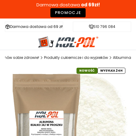
Darmowa dostawa
od 69zł!
PROMOCJE
Darmowa dostawa od 69 zł!
Szybka wysyłka w 24h
510 796 084
Zdr
Zamów sobie zdrowie!
Produkty cukiernicze i do wypieków
Albumina
NOWOŚĆ
WYSYŁKA 24H