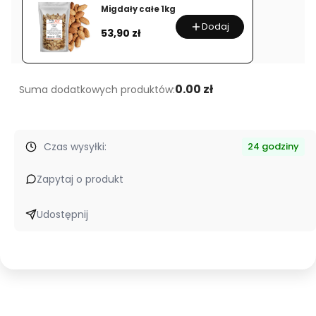
Migdały całe 1kg
Dodaj
Cena
53,90 zł
0.00 zł
Suma dodatkowych produktów:
Czas wysyłki:
24 godziny
Zapytaj o produkt
Udostępnij