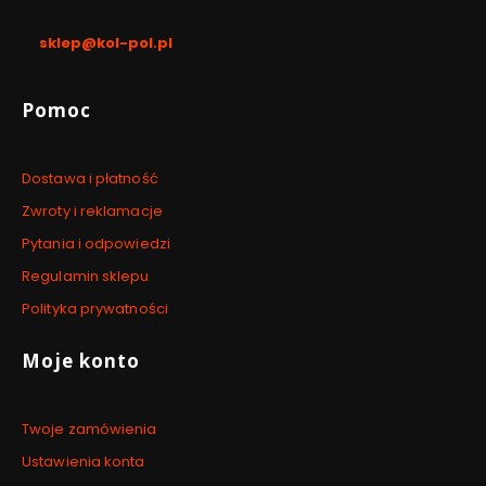
pon. - pt. / 8:00 - 17:00
sklep@kol-pol.pl
Linki w stopce
Pomoc
Dostawa i płatność
Zwroty i reklamacje
Pytania i odpowiedzi
Regulamin sklepu
Polityka prywatności
Moje konto
Twoje zamówienia
Ustawienia konta