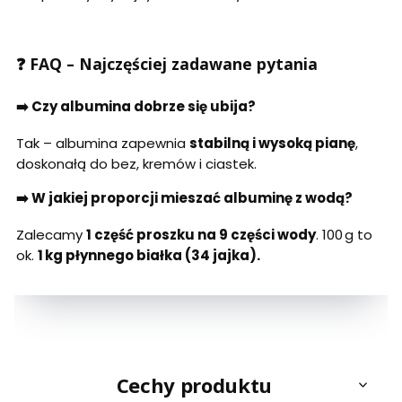
❓ FAQ – Najczęściej zadawane pytania
➡️ Czy albumina dobrze się ubija?
Tak – albumina zapewnia
stabilną i wysoką pianę
,
doskonałą do bez, kremów i ciastek.
➡️ W jakiej proporcji mieszać albuminę z wodą?
Zalecamy
1 część proszku na 9 części wody
. 100 g to
ok.
1 kg płynnego białka (34 jajka).
Cechy produktu