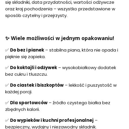
się składniki, data przydatności, wartości odżywcze
oraz kraj pochodzenia – wszystko przedstawione w
sposób czytelny i przejrzysty.
✨ Wiele możliwości w jednym opakowaniu!
✅
Do bez i pianek
– stabilna piana, która nie opada i
pięknie się zapieka.
✅
Do koktajli i odżywek
– wysokobiałkowy dodatek
bez cukru i tłuszczu.
✅
Do ciastek i biszkoptów
– lekkość i puszystość w
każdej porcji.
✅
Dla sportowców
– źródło czystego białka bez
zbędnych kalorii.
✅
Do wypieków i kuchni profesjonalnej
–
bezpieczny, wydajny i niezawodny składnik.