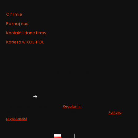
O firmie
Poznaj nas
Kontakt i dane firmy
Kariera w KOL-POL
Newsletter
Zdrowe inspiracje i nowości prosto do Twojej skrzynki.
Twój adres e-mail
Zapisując się, akceptujesz nasz
Regulamin
(w zakresie dotyczącym
Newslettera). Przetwarzanie danych odbywa się zgodnie z
Polityką
prywatności
.
polski
zł