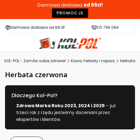
Darmowa dostawa
od 69zł!
PROMOCJE
Darmowa dostawa od 69 zł!
Szybka wysyłka w 24h
510 796 084
Zdr
KOL-POL - Zamów sobie zdrowie!
Kawa, herbaty i napary
Herbata
Herbata czerwona
Dlaczego Kol-Pol?
Zdrowa Marka Roku 2023, 2024 i 2025
– już
trzeci rok z rzędu jesteśmy doceniani przez
ekspertów i klientów.