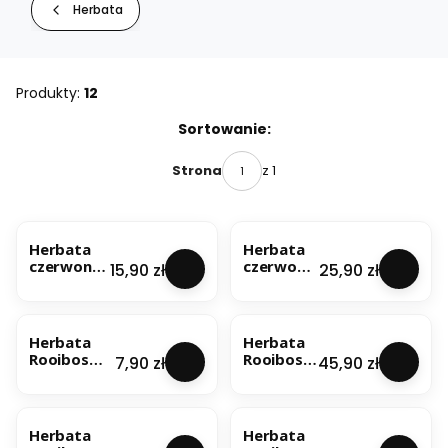
Herbata
Produkty:
12
Lista produktów
Sortowanie:
z 1
Strona
Herbata
Herbata
czerwona
czerwona
Cena
Cena
15,90 zł
25,90 zł
Pu-Erh
Pu-Erh
100g
200g
NOWOŚĆ
Herbata
Herbata
Rooibos
Rooibos
Cena
Cena
7,90 zł
45,90 zł
Superior
Superior
100g
1kg
NOWOŚĆ
Herbata
Herbata