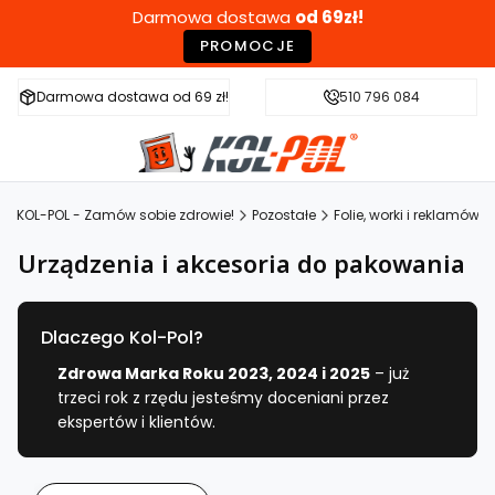
Darmowa dostawa
od 69zł!
PROMOCJE
Darmowa dostawa od 69 zł!
Szybka wysyłka w 24h
510 796 084
Zdr
KOL-POL - Zamów sobie zdrowie!
Pozostałe
Folie, worki i reklamówki
Urządzenia i akcesoria do pakowania
Dlaczego Kol-Pol?
Zdrowa Marka Roku 2023, 2024 i 2025
– już
trzeci rok z rzędu jesteśmy doceniani przez
ekspertów i klientów.