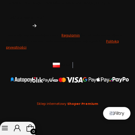
Zdrowe inspiracje i nowości prosto do Twojej skrzynki.
Twój adres e-mail
Zapisując się, akceptujesz nasz
Regulamin
(w zakresie dotyczącym
Newslettera). Przetwarzanie danych odbywa się zgodnie z
Polityką
prywatności
.
polski
zł
Sklep internetowy
Shoper Premium
Filtry
Produkty w koszyku: 0. Zobacz szczegóły