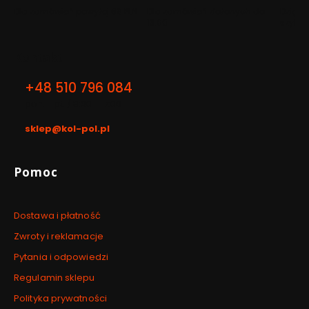
Dla zamówień powyżej 69 PLN
Dla zamówień złożonych do
Dzięki 
13:00
szyfro
Kontakt
+48 510 796 084
pon. - pt. / 8:00 - 17:00
sklep@kol-pol.pl
Linki w stopce
Pomoc
Dostawa i płatność
Zwroty i reklamacje
Pytania i odpowiedzi
Regulamin sklepu
Polityka prywatności